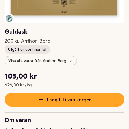
Guldask
200 g, Anthon Berg
Utgått ur sortimentet
Visa alla varor från Anthon Berg
Styckpris: 525,00 kr /kg
105,00 kr
Nuvarande pris är: 105,00 kr
525,00 kr /kg
Lägg till i varukorgen
Om varan