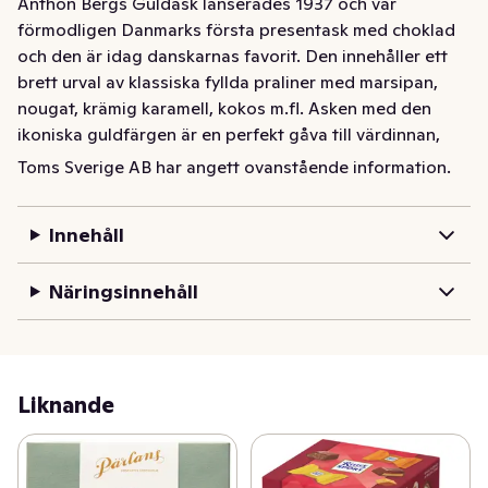
Anthon Bergs Guldask lanserades 1937 och var 
förmodligen Danmarks första presentask med choklad 
och den är idag danskarnas favorit. Den innehåller ett 
brett urval av klassiska fyllda praliner med marsipan, 
nougat, krämig karamell, kokos m.fl. Asken med den 
ikoniska guldfärgen är en perfekt gåva till värdinnan, 
jubilaren eller en god vän.
Toms Sverige AB har angett ovanstående information.
Innehåll
Näringsinnehåll
Liknande