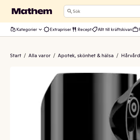
Sök
Kategorier
Extrapriser
Recept
Allt till kräftskivan
ania Hårspray
Start
/
Alla varor
/
Apotek, skönhet & hälsa
/
Hårvård