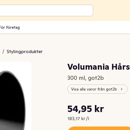
För företag
/
Stylingprodukter
Volumania Hår
300 ml, got2b
Visa alla varor från got2b
Styckpris: 183,17 kr /l
54,95 kr
Nuvarande pris är: 54,95 kr
183,17 kr /l