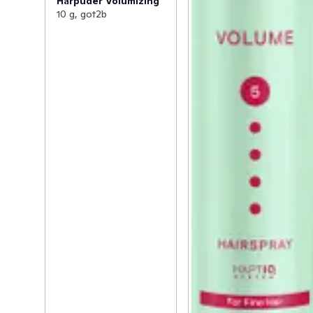
Hårpuder Volumizing
10 g, got2b