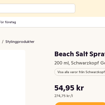
För företag
/
Stylingprodukter
Beach Salt Spra
200 ml, Schwarzkopf G
Visa alla varor från Schwarzkop
Styckpris: 274,75 kr /l
54,95 kr
Nuvarande pris är: 54,95 kr
274,75 kr /l