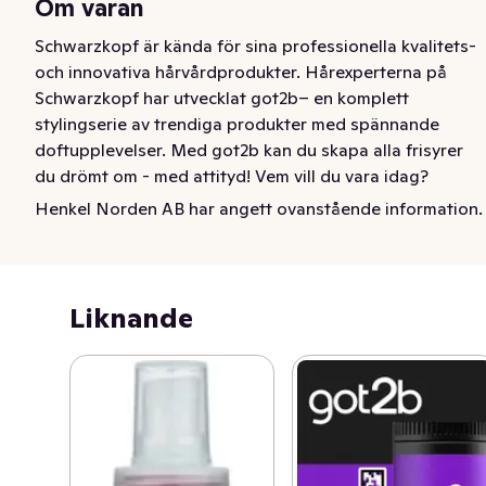
Om varan
Schwarzkopf är kända för sina professionella kvalitets- 
och innovativa hårvårdprodukter. Hårexperterna på 
Schwarzkopf har utvecklat got2b– en komplett 
stylingserie av trendiga produkter med spännande 
doftupplevelser. Med got2b kan du skapa alla frisyrer 
du drömt om - med attityd! Vem vill du vara idag?
Henkel Norden AB har angett ovanstående information.
Om du vill se ut som om du just varit på stranden med 
den där rufsiga, matta hårlooken, då är Beach Salt Spray 
lösningen. Sprayen ger ditt hår strandvågor - 
sjöjungfrustil. Saltet i formulan ger textur och en matt 
Liknande
yta till ditt hår när du vill, även när du inte har tillgång till 
stranden, året runt.