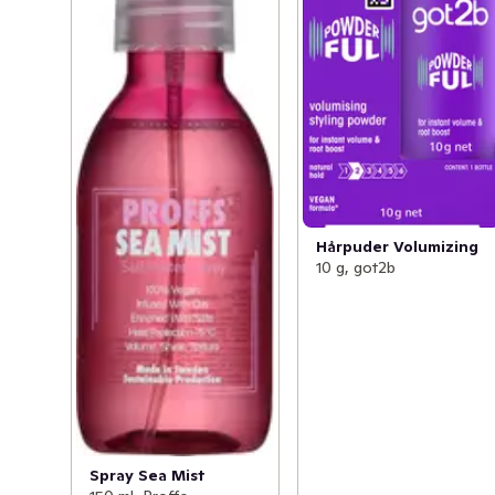
Hårpuder Volumizing
10 g, got2b
Spray Sea Mist