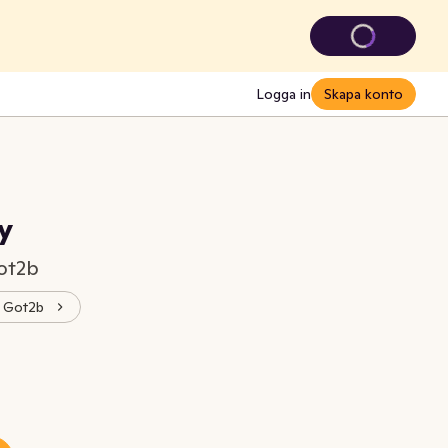
Logga in
Skapa konto
y
ot2b
f Got2b