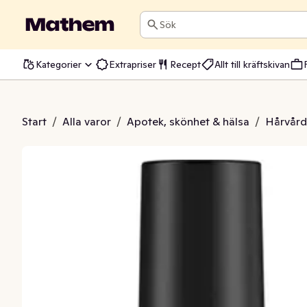
Sök
Kategorier
Extrapriser
Recept
Allt till kräftskivan
ch Salt Spray
Start
/
Alla varor
/
Apotek, skönhet & hälsa
/
Hårvård