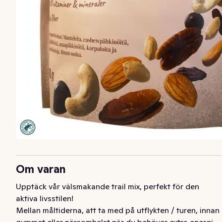
Om varan
Upptäck vår välsmakande trail mix, perfekt för den 
aktiva livsstilen!

Mellan måltiderna, att ta med på utflykten / turen, innan 
gymmet eller närsomhelst när du behöver extra energi. 