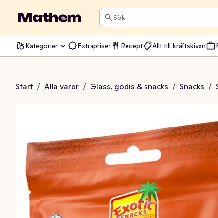
Sök
Kategorier
Extrapriser
Recept
Allt till kräftskivan
w, Pecan & Mörk Choklad
Start
/
Alla varor
/
Glass, godis & snacks
/
Snacks
/