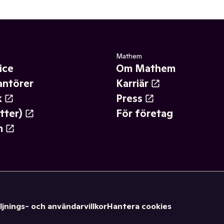
Mathem
ice
Om Mathem
antörer
Karriär
k
Press
tter)
För företag
m
ljnings- och användarvillkor
Hantera cookies