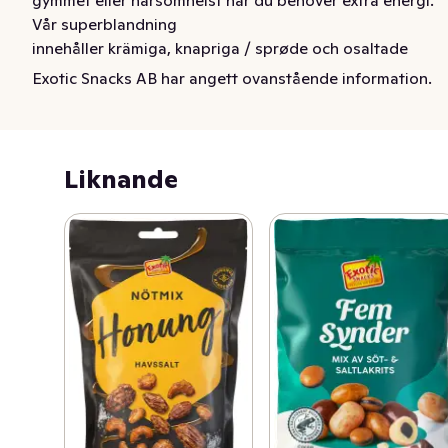
Vår superblandning

innehåller krämiga, knapriga / sprøde och osaltade 
premiumnötter, söta tranbär och fina bitar av mörk 
Exotic Snacks AB har angett ovanstående information.
choklad. Ut & njut!
Liknande