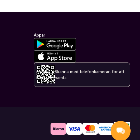
Appar
Skanna med telefonkameran för att
hämta