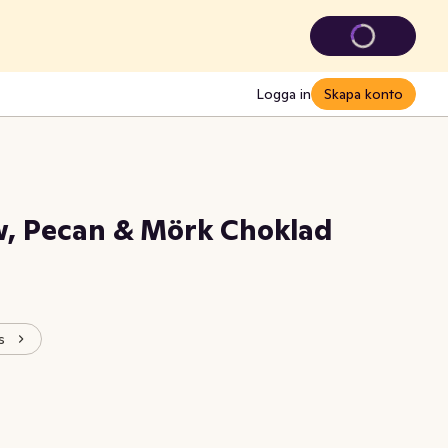
Logga in
Skapa konto
w, Pecan & Mörk Choklad
s