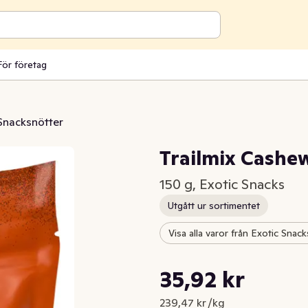
För företag
Snacksnötter
Trailmix Cashe
150 g, Exotic Snacks
Utgått ur sortimentet
Visa alla varor från Exotic Snack
Styckpris: 239,47 kr /kg
35,92 kr
Nuvarande pris är: 35,92 kr
239,47 kr /kg