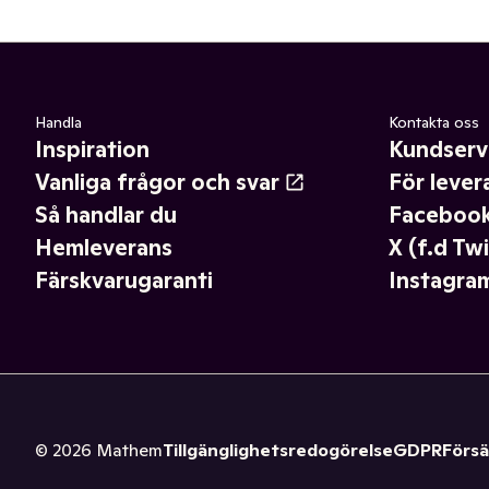
Handla
Kontakta oss
Inspiration
Kundserv
Vanliga frågor och svar
För lever
Så handlar du
Faceboo
Hemleverans
X (f.d Twi
Färskvarugaranti
Instagra
©
2026
Mathem
Tillgänglighetsredogörelse
GDPR
Försä