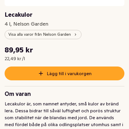
Lecakulor
4 l, Nelson Garden
Visa alla varor från Nelson Garden
Styckpris: 22,49 kr /l
89,95 kr
Nuvarande pris är: 89,95 kr
22,49 kr /l
Lägg till i varukorgen
Om varan
Lecakulor är, som namnet antyder, små kulor av bränd 
lera. Dessa bidrar till såväl luftighet och porös struktur 
som stabilitet när de blandas med jord. De används 
med fördel både på olika odlingsplatser utomhus samt i 