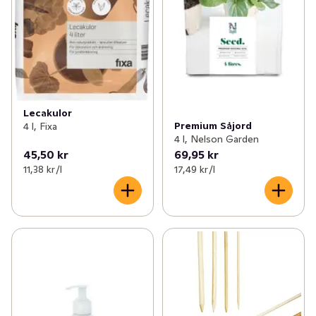
Lecakulor
Premium Såjord
4 l, Fixa
4 l, Nelson Garden
45,50 kr
69,95 kr
11,38 kr /l
17,49 kr /l