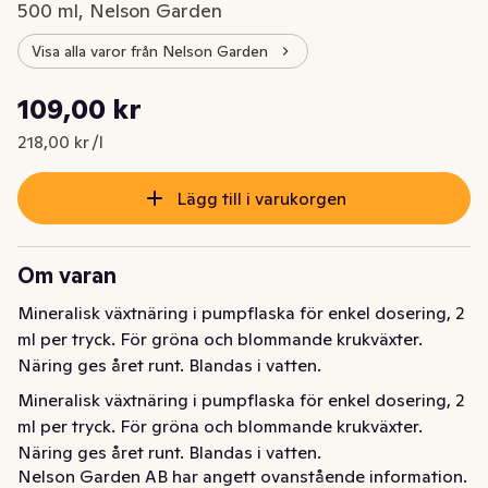
500 ml, Nelson Garden
Visa alla varor från Nelson Garden
Styckpris: 218,00 kr /l
109,00 kr
Nuvarande pris är: 109,00 kr
218,00 kr /l
Lägg till i varukorgen
Om varan
Mineralisk växtnäring i pumpflaska för enkel dosering, 2 
ml per tryck. För gröna och blommande krukväxter. 
Näring ges året runt. Blandas i vatten.
Mineralisk växtnäring i pumpflaska för enkel dosering, 2 
ml per tryck. För gröna och blommande krukväxter. 
Näring ges året runt. Blandas i vatten.
Nelson Garden AB har angett ovanstående information.