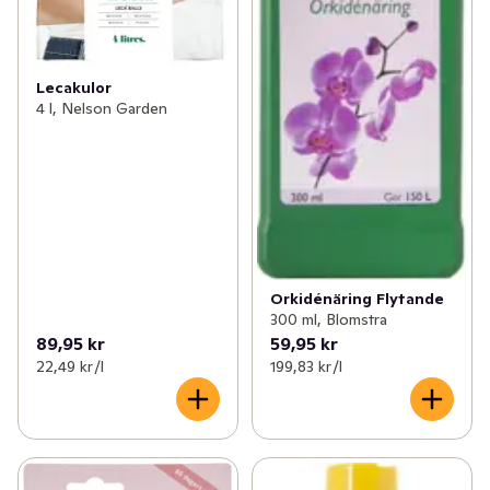
Lecakulor
4 l, Nelson Garden
Orkidénäring Flytande
300 ml, Blomstra
89,95 kr
59,95 kr
22,49 kr /l
199,83 kr /l