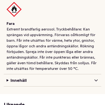
5/5. Silicon free formula.
Hårexperterna på Schwarzkopf har utvecklat Taft – en 
komplett stylingserie som ger utrymme för din 
Fara
kreativitet, och ger din frisyr perfekt hållbarhet i alla 
Extremt brandfarlig aerosol. Tryckbehållare: Kan
situationer.

sprängas vid uppvärmning. Förvaras oåtkomligt för
barn. Får inte utsättas för värme, heta ytor, gnistor,
Taft Volume hårspray är en intensivt lyftande produkt 
öppna lågor och andra antändningskällor. Rökning
som ger dubbel volym utan att tynga ned. För dig som 
förbjuden. Spreja inte över öppen låga eller andra
vill ha mycket volym ända från hårroten och med ett 
antändningskällor. Får inte punkteras eller brännas,
långvarigt resultat utan att klibba. 

gäller även tömd behållare. Skyddas från solljus. Får
Lämnar inga restprodukter. Passar för fint och tunt hår. 
inte utsättas för temperaturer över 50 °C.
Motverkar torr hårkänsla och är lätt att kamma ut. 
Skyddar frisyren mot fukt och vind. Naturlig look. Med 
Innehåll
HAPTIQ-system för kännbart vackra frisyrer. 

Stadga 5/5. Silicon free formula.
Liknande