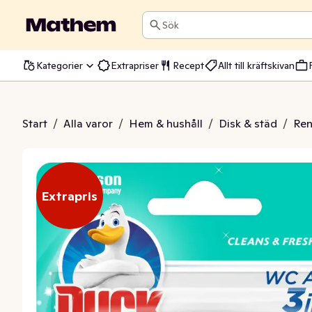
Sök
Kategorier
Extrapriser
Recept
Allt till kräftskivan
Mist 3-in-1 Toalettblock
Start
/
Alla varor
/
Hem & hushåll
/
Disk & städ
/
Ren
Extrapris