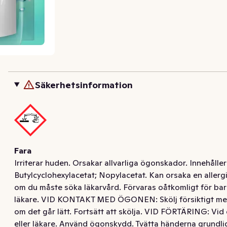
Säkerhetsinformation
Fara
Irriterar huden. Orsakar allvarliga ögonskador. Innehåller
Butylcyclohexylacetat; Nopylacetat. Kan orsaka en allergi
om du måste söka läkarvård. Förvaras oåtkomligt för
läkare. VID KONTAKT MED ÖGONEN: Skölj försiktigt med va
om det går lätt. Fortsätt att skölja. VID FÖRTÄRING
eller läkare. Använd ögonskydd. Tvätta händerna grundli