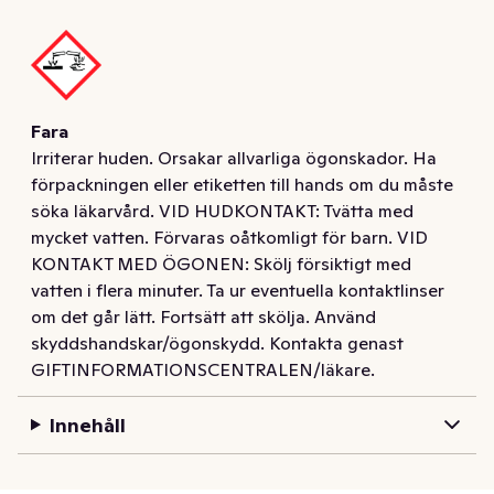
Bref Deluxe toalettblock har en 4-funktionsformula:

1) Långvarig fräsch och elegant doft i badrummet.

2) Rengörande skum som rengör toaletten vid varje 
spolning.

Fara
3) Anti-kalkformula som förhindrar kalkbildning i 
Irriterar huden. Orsakar allvarliga ögonskador. Ha
toaletten.

förpackningen eller etiketten till hands om du måste
4) Smutsskydd förhindrar att ny smuts fastnar.

söka läkarvård. VID HUDKONTAKT: Tvätta med
mycket vatten. Förvaras oåtkomligt för barn. VID
Lätt att använda: Häng det doftande toablocket på 
KONTAKT MED ÖGONEN: Skölj försiktigt med
toalettskålens insida och justera så att det hamnar i 
vatten i flera minuter. Ta ur eventuella kontaktlinser
vattenflödet. När toaletten spolas kan du uppleva 
om det går lätt. Fortsätt att skölja. Använd
renhet och elegant blommig fräschör i badrummet.

skyddshandskar/ögonskydd. Kontakta genast
GIFTINFORMATIONSCENTRALEN/läkare.
Kolla in den andra varianten från Bref Deluxe-
kollektionen, Delicate Magnolia, för att upptäcka nya 
Innehåll
doftsensationer.
