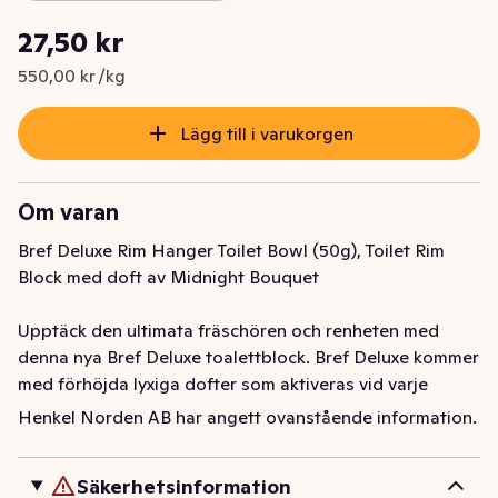
Styckpris: 550,00 kr /kg
27,50 kr
Nuvarande pris är: 27,50 kr
550,00 kr /kg
Lägg till i varukorgen
Om varan
Bref Deluxe Rim Hanger Toilet Bowl (50g), Toilet Rim 
Block med doft av Midnight Bouquet

Upptäck den ultimata fräschören och renheten med 
denna nya Bref Deluxe toalettblock. Bref Deluxe kommer 
med förhöjda lyxiga dofter som aktiveras vid varje 
spolning, vilket frigör en extra parfymboost för en mer 
Henkel Norden AB har angett ovanstående information.
intensiv och långvarig doft. Njut av Brefs lyxiga 
doftupplevelse som är gjord för att verka länge.

Säkerhetsinformation