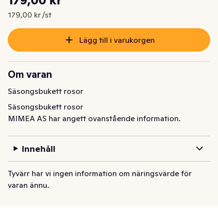
Nuvarande pris är: 179,00 kr
179,00 kr /st
Lägg till i varukorgen
Om varan
Säsongsbukett rosor
Säsongsbukett rosor
MIMEA AS har angett ovanstående information.
Innehåll
Tyvärr har vi ingen information om näringsvärde för
varan ännu.