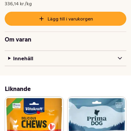
Nuvarande pris är: 73,95 kr
336,14 kr /kg
Lägg till i varukorgen
Om varan
Innehåll
Liknande