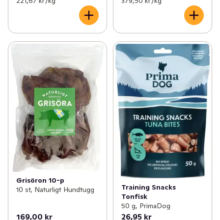
221,67 kr /kg
379,50 kr /kg
Grisöron 10-p
Training Snacks
10 st, Naturligt Hundtugg
Tonfisk
50 g, PrimaDog
169,00 kr
26,95 kr