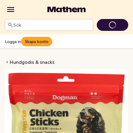
Sök
Logga in
Skapa konto
n Sticks 25-p
Hundgodis & snacks