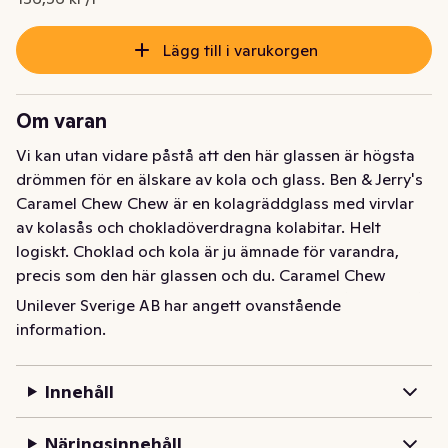
Lägg till i varukorgen
Om varan
Vi kan utan vidare påstå att den här glassen är högsta 
drömmen för en älskare av kola och glass. Ben & Jerry's 
Caramel Chew Chew är en kolagräddglass med virvlar 
av kolasås och chokladöverdragna kolabitar. Helt 
logiskt. Choklad och kola är ju ämnade för varandra, 
precis som den här glassen och du. Caramel Chew 
Chew uppfyller alla dina kolafantasier, och några till. Så 
Unilever Sverige AB har angett ovanstående
ta en sked och följ med på en smakupplevelse på en helt 
information.
ny nivå! En perfekt efterrätt för dig som älskar choklad 
och kola. Glöm bara inte att behålla kylan mitt i all 
Innehåll
glädje. Ben & Jerry's Caramel Chew Chew ska förvaras 
vid -18°C eller kallare. Brrra. Då vet du vad som behövs 
Näringsinnehåll
för att glassen ska trivas. 
