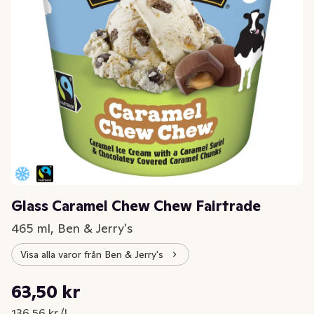
Glass Caramel Chew Chew Fairtrade
465 ml, Ben & Jerry's
Visa alla varor från Ben & Jerry's
Styckpris: 136,56 kr /l
63,50 kr
Nuvarande pris är: 63,50 kr
136,56 kr /l