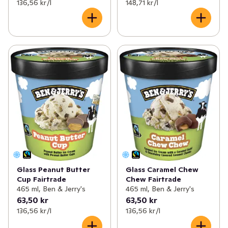
återvinningsbara.

136,56 kr /l
148,71 kr /l
1978 öppnade Ben & Jerry sin första glassbar i en 
ombyggd bensinstation i Burlington, Vermont. Det var 
början på ett äventyr som är lika mytomspunnet som 
glassen är utsökt. Sedan dess har Ben & Jerry gjort 
glassälskare över hela världen lyckliga och utvidgat 
deras glassuniversum med innovativa nya smaker med 
namn som kan vara svåra att uttala.
Glass Peanut Butter
Glass Caramel Chew
Cup Fairtrade
Chew Fairtrade
465 ml, Ben & Jerry's
465 ml, Ben & Jerry's
63,50 kr
63,50 kr
136,56 kr /l
136,56 kr /l