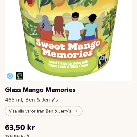
Glass Mango Memories
465 ml, Ben & Jerry's
Visa alla varor från Ben & Jerry's
Styckpris: 136,56 kr /l
63,50 kr
Nuvarande pris är: 63,50 kr
136,56 kr /l