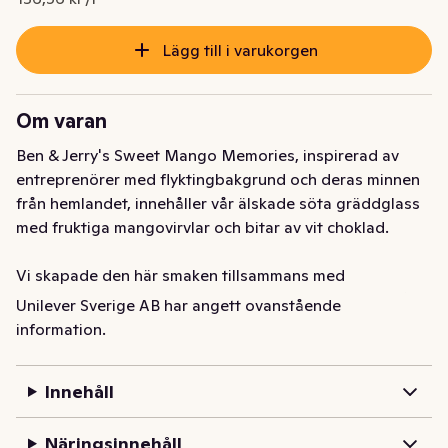
Lägg till i varukorgen
Om varan
Ben & Jerry's Sweet Mango Memories, inspirerad av 
entreprenörer med flyktingbakgrund och deras minnen 
från hemlandet, innehåller vår älskade söta gräddglass 
med fruktiga mangovirvlar och bitar av vit choklad. 

Vi skapade den här smaken tillsammans med 
entreprenörer med flyktingbakgrund och allierade från 
Unilever Sverige AB har angett ovanstående
migrantentreprenörssamhället. Och vad är ännu bättre? 
information.
Intäkterna från den nya smaken kommer att finansiera 
flyktingledda nystartade företag och stödja nästa 
Innehåll
generation så att de kan blomstra. Ett Mango-stort 
samskapande!

Näringsinnehåll