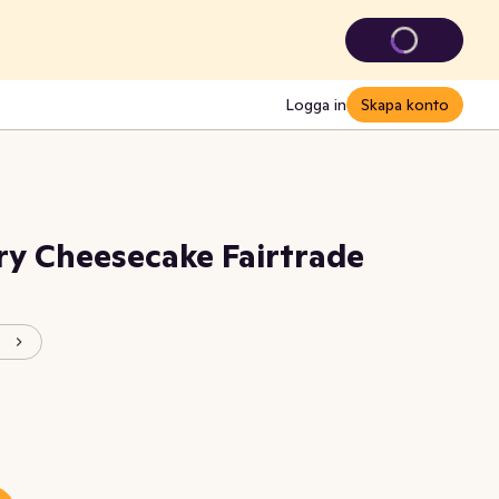
Logga in
Skapa konto
ry Cheesecake Fairtrade
s