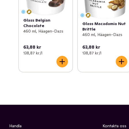
som vår glass är god. En glass som nu är berömd på 
avlägsna platser, och med svåruttalade namn världen 
över. Men nu får det vara nog med ord. Låt glassen tala.

Glass Belgian
Glass Macadamia Nut
Chocolate
Brittle
Ben & Jerry’s glass framställs av Fairtrade-certifierat 
460 ml, Häagen-Dazs
460 ml, Häagen-Dazs
socker, kakao och vanilj.
63,88 kr
63,88 kr
138,87 kr /l
138,87 kr /l
Handla
Kontakta oss