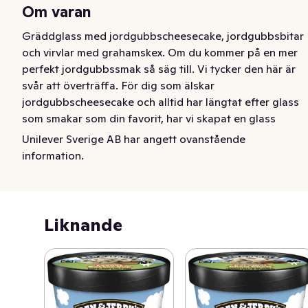
Om varan
Gräddglass med jordgubbscheesecake, jordgubbsbitar 
och virvlar med grahamskex. Om du kommer på en mer 
perfekt jordgubbssmak så säg till. Vi tycker den här är 
svår att överträffa. För dig som älskar 
jordgubbscheesecake och alltid har längtat efter glass 
som smakar som din favorit, har vi skapat en glass 
sprängfylld med jordgubbscheesecakens alla 
Unilever Sverige AB har angett ovanstående
härligheter och en fantastisk virvel av grahamskex. Allt 
information.
du älskar med cheesecake och allt du älskar med Ben & 
Jerry's glass i ett och samma paket. Strawberry 
Cheesecake hamnar alltid på vår tio-i-topp-lista varje 
år. Kan det vara virveln av grahamskex? Krispigheten är 
Liknande
verkligen ett perfekt komplement till den krämiga 
glassen. Eller är det jordgubbarna? De härliga 
jordgubbarna blir på något sätt ännu godare mitt i 
glassen. Säkert har alla sitt svar. Och det fina är att alla 
har rätt. Så leta fram en sked och njut av en efterrätt 