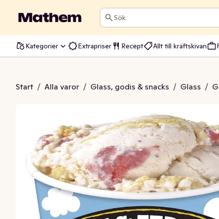
Sök
Kategorier
Extrapriser
Recept
Allt till kräftskivan
ry Cheesecake Fairtrade
Start
/
Alla varor
/
Glass, godis & snacks
/
Glass
/
G