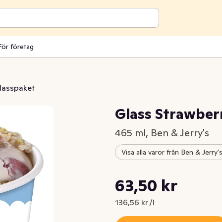
För företag
lasspaket
Glass Strawber
465 ml, Ben & Jerry's
Visa alla varor från Ben & Jerry'
Styckpris: 136,56 kr /l
63,50 kr
Nuvarande pris är: 63,50 kr
136,56 kr /l