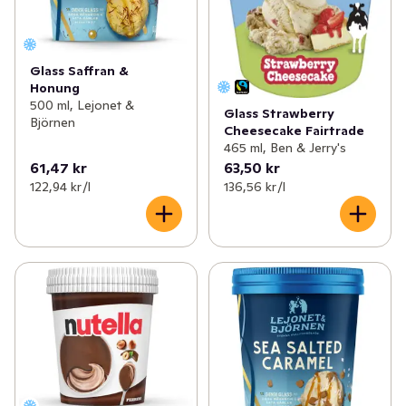
Glass Saffran &
Honung
500 ml, Lejonet &
Glass Strawberry
Björnen
Cheesecake Fairtrade
465 ml, Ben & Jerry's
61,47 kr
63,50 kr
122,94 kr /l
136,56 kr /l