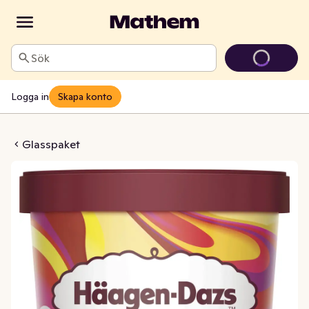
Sök
Logga in
Skapa konto
llon Häagen-Dazs
Glasspaket