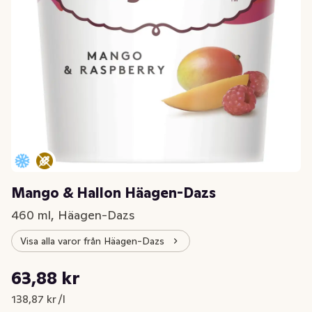
Mango & Hallon Häagen-Dazs
460 ml, Häagen-Dazs
Visa alla varor från Häagen-Dazs
Styckpris: 138,87 kr /l
63,88 kr
Nuvarande pris är: 63,88 kr
138,87 kr /l