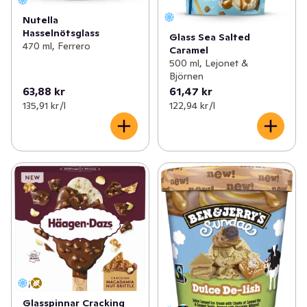
Nutella
Hasselnötsglass
Glass Sea Salted
470 ml, Ferrero
Caramel
500 ml, Lejonet &
Björnen
63,88 kr
61,47 kr
135,91 kr /l
122,94 kr /l
Glasspinnar Cracking