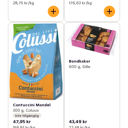
28,75 kr /kg
176,63 kr /kg
Bondkakor
600 g, Gille
Cantuccini Mandel
300 g, Colussi
Inte tillgänglig
47,95 kr
43,49 kr
159,83 kr /kg
72,48 kr /kg