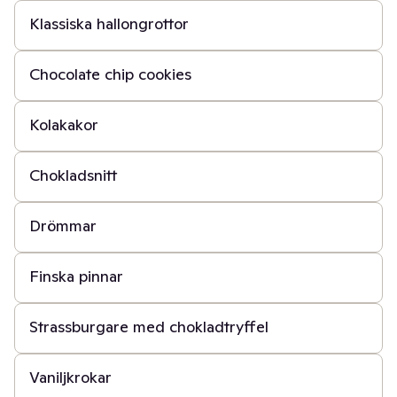
Klassiska hallongrottor
30 min
Chocolate chip cookies
20 min
Kolakakor
30 min
Chokladsnitt
45 min
Drömmar
1 t 30 min
Finska pinnar
1 t
Strassburgare med chokladtryffel
20 min
Vaniljkrokar
40 min