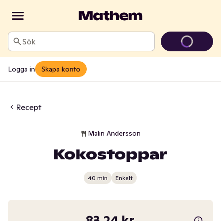
Sök
Logga in
Skapa konto
Recept
Malin Andersson
Kokostoppar
40 min
Enkelt
83,24 kr