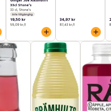
Ginger Joe Alkoholfri
33cl Stone's
33 cl, Stone's
Inte tillgänglig
19,50 kr
34,97 kr
59,09 kr /l
87,43 kr /l
8