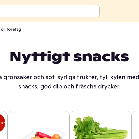
För företag
Nyttigt snacks
 härliga grönsaker!
a grönsaker och söt-syrliga frukter, fyll kylen med
snacks, god dip och fräscha drycker.
 kr