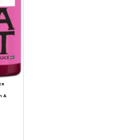
ce
n &