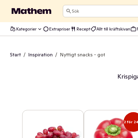
Sök
Kategorier
Extrapriser
Recept
Allt till kräftskivan
Start
/
Inspiration
/
Nyttigt snacks - gotta till det med
Krispig
2 för 24