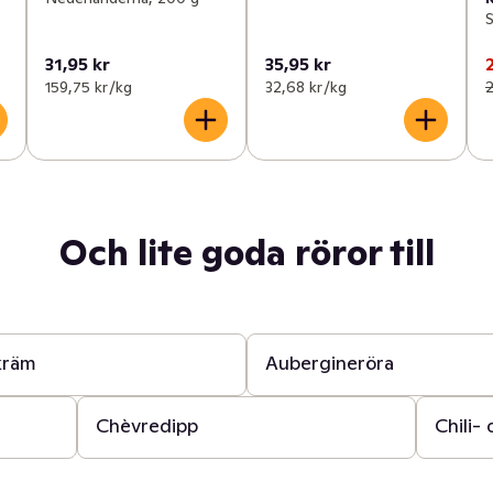
S
31,95 kr
35,95 kr
159,75 kr /kg
32,68 kr /kg
2
Och lite goda röror till
30 min
kräm
Aubergineröra
15 min
15 min
Chèvredipp
Chili-