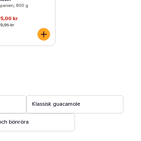
panien, 800 g
25,00 kr
9,95 kr
15 min
Klassisk guacamole
 och bönröra