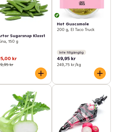
Hot Guacamole
200 g, El Taco Truck
Ärtor Sugarsnap Klass1
ina, 150 g
Inte tillgänglig
25,00 kr
49,95 kr
9,95 kr
249,75 kr /kg