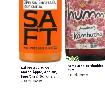
Kombucha Jordgubbe
Kallpressad Juice
EKO
Morot, Äpple, Apelsin,
414 ml, Humm
Ingefära & Gurkmeja
700 ml, Råsaft