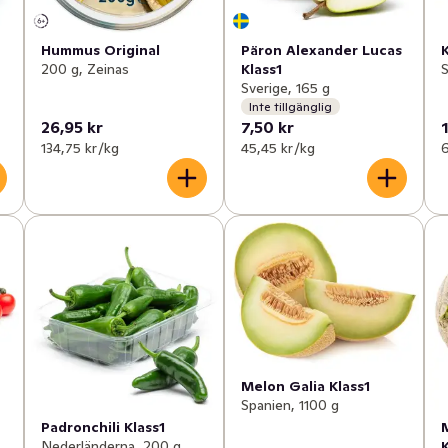
Hummus Original
Päron Alexander Lucas
K
200 g, Zeinas
Klass1
S
Sverige, 165 g
Inte tillgänglig
26,95 kr
7,50 kr
134,75 kr /kg
45,45 kr /kg
6
Melon Galia Klass1
Spanien, 1100 g
Padronchili Klass1
Nederländerna, 200 g
K