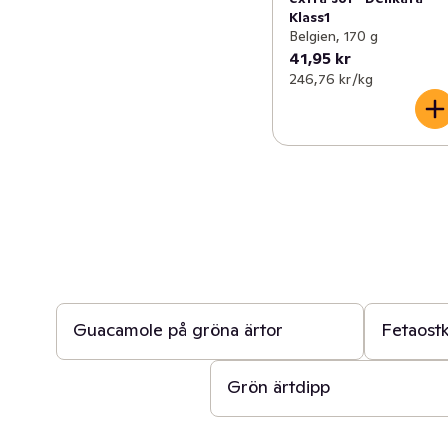
Klass1
Belgien, 170 g
41,95 kr
246,76 kr /kg
5 min
5 min
Guacamole på gröna ärtor
Fetaost
10 min
Grön ärtdipp