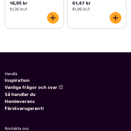
16,95 kr
61,47 kr
51,36 kr /l
81,96 kr /l
Handla
Inspiration
Vanliga frågor och svar
Så handlar du
Hemleverans
Färskvarugaranti
Kontakta oss