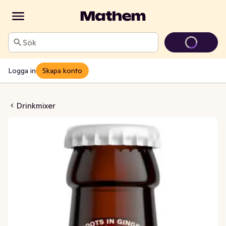
Sök
Logga in
Skapa konto
koholfri 33cl Stone's
Drinkmixer