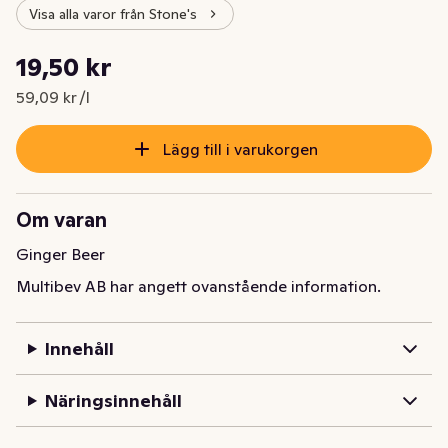
Visa alla varor från Stone's
Styckpris: 59,09 kr /l
19,50 kr
Nuvarande pris är: 19,50 kr
59,09 kr /l
Lägg till i varukorgen
Om varan
Ginger Beer
Multibev AB har angett ovanstående information.
Innehåll
Näringsinnehåll