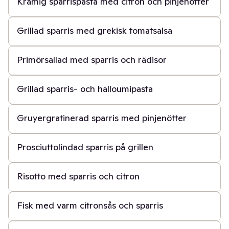
Krämig sparrispasta med citron och pinjenötter
20 min
Grillad sparris med grekisk tomatsalsa
15 min
Primörsallad med sparris och rädisor
20 min
Grillad sparris- och halloumipasta
20 min
Gruyergratinerad sparris med pinjenötter
15 min
Prosciuttolindad sparris på grillen
1 t
Risotto med sparris och citron
30 min
Fisk med varm citronsås och sparris
10 min