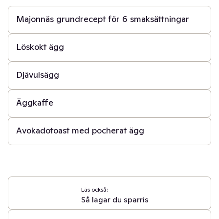
Majonnäs grundrecept för 6 smaksättningar
10 min
Löskokt ägg
20 min
Djävulsägg
10 min
Äggkaffe
15 min
Avokadotoast med pocherat ägg
Läs också:
Så lagar du sparris