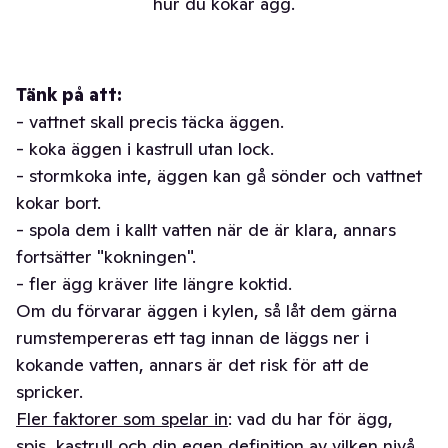
hur du kokar ägg.
Tänk på att:
- vattnet skall precis täcka äggen.
- koka äggen i kastrull utan lock.
- stormkoka inte, äggen kan gå sönder och vattnet
kokar bort.
- spola dem i kallt vatten när de är klara, annars
fortsätter "kokningen".
- fler ägg kräver lite längre koktid.
Om du förvarar äggen i kylen, så låt dem gärna
rumstempereras ett tag innan de läggs ner i
kokande vatten, annars är det risk för att de
spricker.
Fler faktorer som spelar in
: vad du har för ägg,
spis, kastrull och din egen definition av vilken nivå