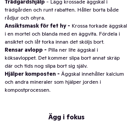
Trädgårdshjälp
- Lägg krossade äggskal i
trädgården och runt rabatten. Håller borta både
rådjur och ohyra.
Ansiktsmask för fet hy -
Krossa torkade äggskal
i en mortel och blanda med en äggvita. Fördela i
ansiktet och låt torka innan det sköljs bort.
Rensar avlopp -
Pilla ner lite äggskal i
köksavloppet. Det kommer slipa bort annat skräp
där och tids nog slipa bort sig själv.
Hjälper komposten -
Äggskal innehåller kalcium
och andra mineraler som hjälper jorden i
kompostprocessen.
Ägg i fokus
30 min