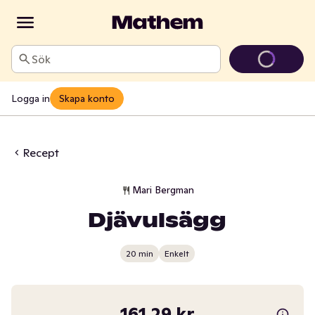
Sök
Logga in
Skapa konto
Recept
Mari Bergman
Djävulsägg
20 min
Enkelt
161,29 kr