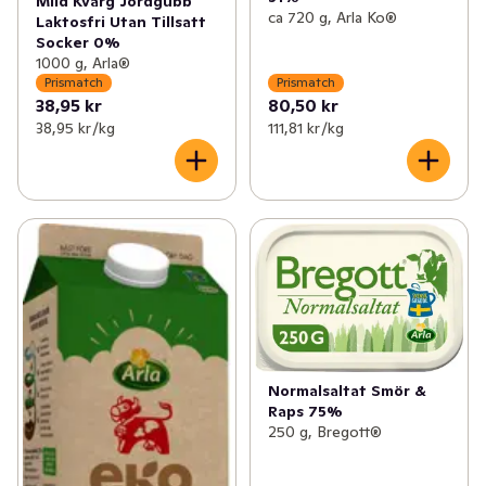
Mild Kvarg Jordgubb
ca 720 g, Arla Ko®
Laktosfri Utan Tillsatt
Socker 0%
1000 g, Arla®
Prismatch
Prismatch
38,95 kr
80,50 kr
38,95 kr /kg
111,81 kr /kg
Normalsaltat Smör &
Raps 75%
250 g, Bregott®