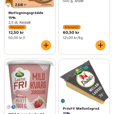
500 g, Arla®
Matlagningsgrädde
15%
2,5 dl, Kelda®
Prismatch
Prismatch
12,50 kr
60,50 kr
50,00 kr /l
121,00 kr /kg
Präst® Mellanlagrad
31%