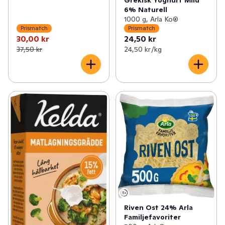
6% Naturell
1000 g, Arla Ko®
Prismatch
Prismatch
30,00 kr
24,50 kr
37,50 kr
24,50 kr /kg
Riven Ost 24% Arla
Familjefavoriter