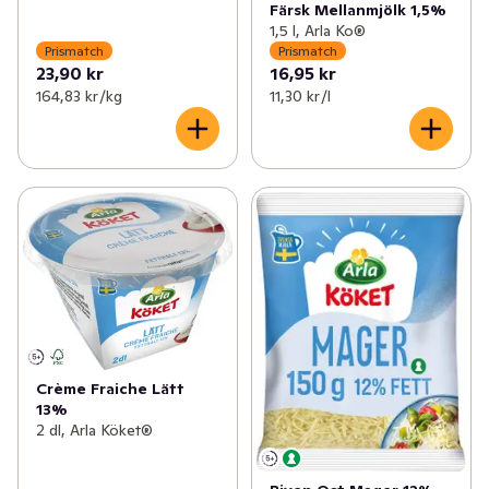
Färsk Mellanmjölk 1,5%
1,5 l, Arla Ko®
Prismatch
Prismatch
23,90 kr
16,95 kr
164,83 kr /kg
11,30 kr /l
Crème Fraiche Lätt
13%
2 dl, Arla Köket®