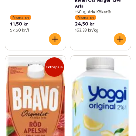
Riven Ost Mager 12%
Arla
150 g, Arla Köket®
Prismatch
Prismatch
11,50 kr
24,50 kr
57,50 kr /l
163,33 kr /kg
Extrapris