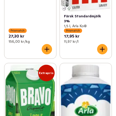
Färsk Standardmjölk
3%
1,5 l, Arla Ko®
Prismatch
Prismatch
27,30 kr
17,95 kr
156,00 kr /kg
11,97 kr /l
Extrapris