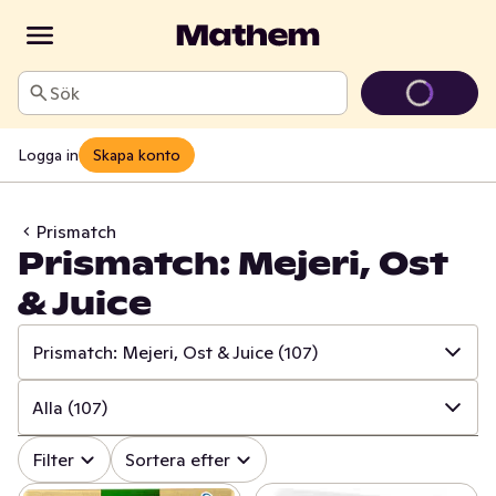
Sök
Logga in
Skapa konto
Prismatch
Prismatch: Mejeri, Ost
& Juice
Prismatch: Mejeri, Ost & Juice
(107)
✓
Alla
(534)
Alla
(107)
✓
Prismatch: Frukt & Grönt
(13)
✓
Alla
(107)
Filter
Sortera efter