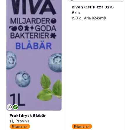
Riven Ost Pizza 32%
Arla
150 g, Arla Köket®
Fruktdryck Blåbär
1 l, ProViva
Prismatch
Prismatch