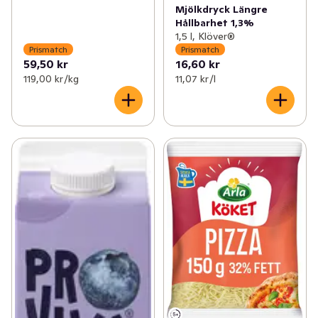
Mjölkdryck Längre
Hållbarhet 1,3%
1,5 l, Klöver®
Prismatch
Prismatch
59,50 kr
16,60 kr
119,00 kr /kg
11,07 kr /l