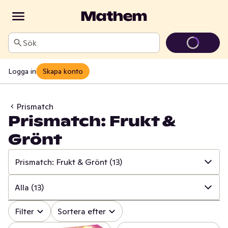
Sök
Logga in
Skapa konto
Prismatch
Prismatch: Frukt &
Grönt
Prismatch: Frukt & Grönt
(13)
✓
Alla
(534)
Alla
(13)
✓
Prismatch: Frukt & Grönt
(13)
✓
Alla
(13)
Filter
Sortera efter