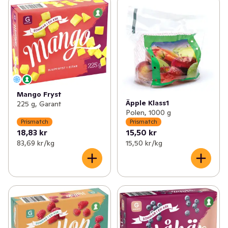
✓
Prismatch: Fisk & Skaldjur
(13)
✓
Prismatch: Frukt
(2)
✓
Prismatch: Bröd & Bageri
(29)
✓
Prismatch: Grönsaker
(5)
✓
Prismatch: Dryck
(33)
✓
Prismatch: Frysta Grönsaker, Frukt & Bär
(6)
✓
Prismatch: Mejeri, Ost & Juice
(107)
✓
Prismatch: Kött & Chark
(41)
Mango Fryst
Äpple Klass1
225 g, Garant
Polen, 1000 g
✓
Prismatch: Skafferi
(78)
Prismatch
Prismatch
18,83 kr
15,50 kr
✓
Prismatch: Barnmat, Blöjor & Barntillbehör
(64)
83,69 kr /kg
15,50 kr /kg
✓
Prismatch: Färdigmat & Mellanmål
(44)
✓
Prismatch: Hem & Hushåll
(16)
✓
Prismatch: Glass, Godis & Snacks
(37)
✓
Prismatch: Hälsa & Skönhet
(64)