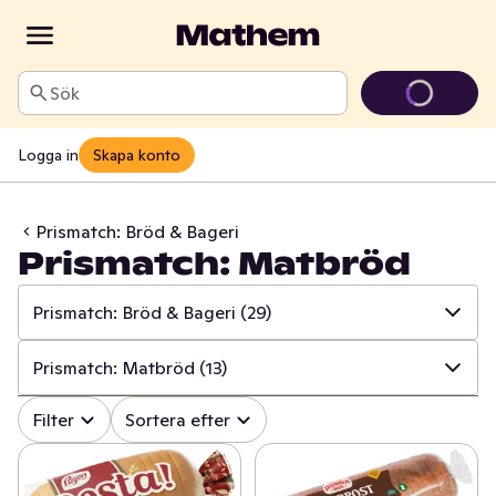
Sök
Logga in
Skapa konto
Prismatch: Bröd & Bageri
Prismatch: Matbröd
Prismatch: Bröd & Bageri
(29)
✓
Alla
(534)
Prismatch: Matbröd
(13)
✓
Prismatch: Frukt & Grönt
(13)
✓
Alla
(29)
Filter
Sortera efter
✓
Prismatch: Fisk & Skaldjur
(13)
✓
Prismatch: Kex
(7)