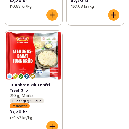
37,70 kr
37,70 kr
110,88 kr /kg
157,08 kr /kg
Tunnbröd Glutenfri
Fryst 3-p
210 g, Moilas
Tillgänglig 10. aug
Prismatch
37,70 kr
179,52 kr /kg