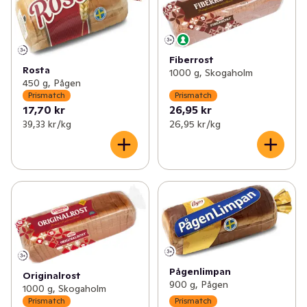
✓
Prismatch: Bröd & Bageri
(29)
✓
Prismatch: Matbröd
(13)
✓
Prismatch: Dryck
(33)
✓
Prismatch: Korv- & Hamburgerbröd
(2)
Fiberrost
✓
Prismatch: Mejeri, Ost & Juice
(107)
Rosta
✓
Prismatch: Knäckebröd & Skorpor
(4)
1000 g, Skogaholm
450 g, Pågen
Prismatch
Prismatch
✓
Prismatch: Kött & Chark
(41)
✓
Prismatch: Deg & Bak
(1)
17,70 kr
26,95 kr
39,33 kr /kg
26,95 kr /kg
✓
Prismatch: Skafferi
(78)
✓
Prismatch: Kaffebröd & Tårtor
(2)
✓
Prismatch: Barnmat, Blöjor & Barntillbehör
(64)
✓
Prismatch: Färdigmat & Mellanmål
(44)
✓
Prismatch: Hem & Hushåll
(16)
✓
Prismatch: Glass, Godis & Snacks
(37)
Pågenlimpan
Originalrost
✓
Prismatch: Hälsa & Skönhet
(64)
900 g, Pågen
1000 g, Skogaholm
Prismatch
Prismatch