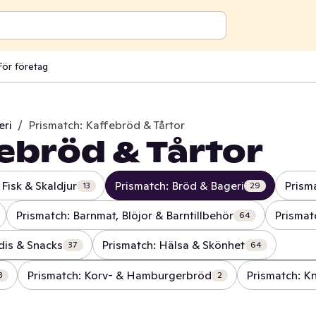
För företag
eri
/
Prismatch: Kaffebröd & Tårtor
ebröd & Tårtor
 Fisk & Skaldjur
Prismatch: Bröd & Bageri
Prism
13
29
Prismatch: Barnmat, Blöjor & Barntillbehör
Prismat
64
dis & Snacks
Prismatch: Hälsa & Skönhet
37
64
Prismatch: Korv- & Hamburgerbröd
Prismatch: K
3
2