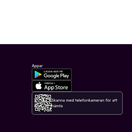
Appar
Skanna med telefonkameran för att
hämta