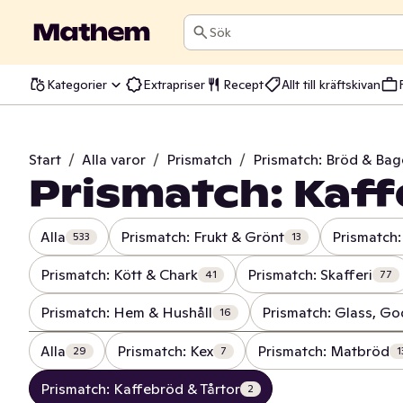
Sök
Kategorier
Extrapriser
Recept
Allt till kräftskivan
Start
/
Alla varor
/
Prismatch
/
Prismatch: Bröd & Bag
Prismatch: Kaff
Alla
Prismatch: Frukt & Grönt
Prismatch:
533
13
Prismatch: Kött & Chark
Prismatch: Skafferi
41
77
Prismatch: Hem & Hushåll
Prismatch: Glass, Go
16
Alla
Prismatch: Kex
Prismatch: Matbröd
29
7
1
Prismatch: Kaffebröd & Tårtor
2