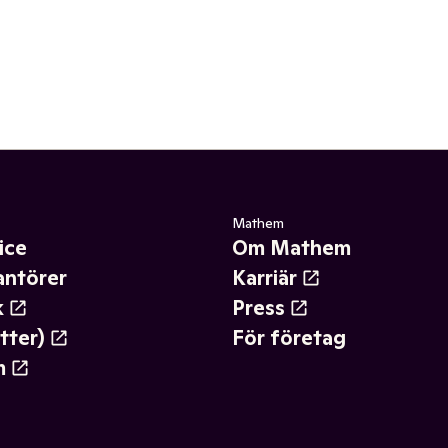
Mathem
ice
Om Mathem
antörer
Karriär
k
Press
tter)
För företag
m