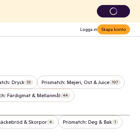
Logga in
Skapa konto
atch: Dryck
Prismatch: Mejeri, Ost & Juice
33
107
ch: Färdigmat & Mellanmål
44
näckebröd & Skorpor
Prismatch: Deg & Bak
4
1