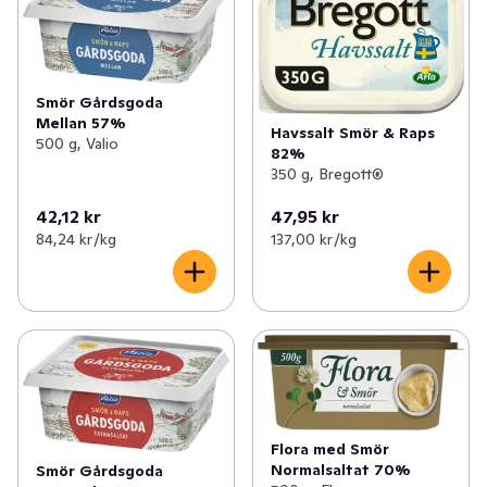
Smör Gårdsgoda
Mellan 57%
Havssalt Smör & Raps
500 g, Valio
82%
350 g, Bregott®
42,12 kr
47,95 kr
84,24 kr /kg
137,00 kr /kg
Flora med Smör
Normalsaltat 70%
Smör Gårdsgoda