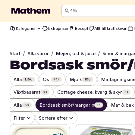
Sök
Kategorier
Extrapriser
Recept
Allt till kräftskivan
Start
/
Alla varor
/
Mejeri, ost & juice
/
Smör & margar
Bordsask smör/
Alla
Ost
Mjölk
Matlagningsme
1366
417
100
Växtbaserat
Cottage cheese, kvarg & skyr
93
81
Alla
Bordsask smör/margarin
Mat & bak
69
38
Filter
Sortera efter