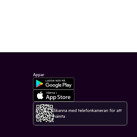
Appar
Skanna med telefonkameran för att
hämta