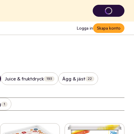
Logga in
Skapa konto
Juice & fruktdryck
Ägg & jäst
193
22
g
1