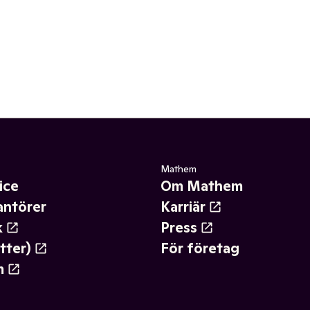
Mathem
ice
Om Mathem
antörer
Karriär
k
Press
tter)
För företag
m