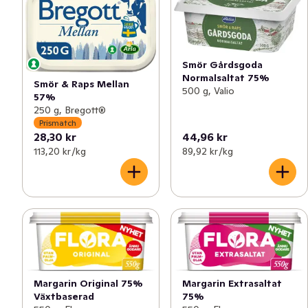
Smör Gårdsgoda
Normalsaltat 75%
Smör & Raps Mellan
500 g, Valio
57%
250 g, Bregott®
Prismatch
28,30 kr
44,96 kr
113,20 kr /kg
89,92 kr /kg
Margarin Original 75%
Margarin Extrasaltat
Växtbaserad
75%