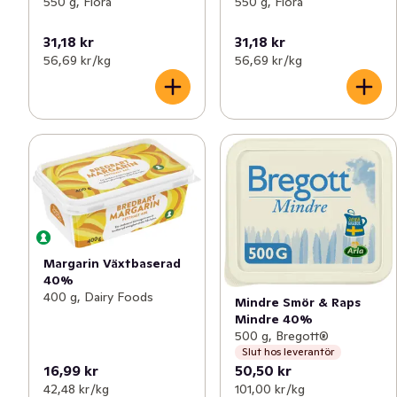
550 g, Flora
550 g, Flora
31,18 kr
31,18 kr
56,69 kr /kg
56,69 kr /kg
Margarin Växtbaserad
40%
400 g, Dairy Foods
Mindre Smör & Raps
Mindre 40%
500 g, Bregott®
Slut hos leverantör
16,99 kr
50,50 kr
42,48 kr /kg
101,00 kr /kg