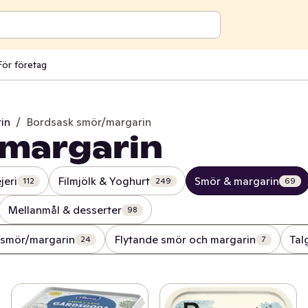
För företag
in
/
Bordsask smör/margarin
margarin
jeri
Filmjölk & Yoghurt
Smör & margarin
112
249
69
Mellanmål & desserter
98
 smör/margarin
Flytande smör och margarin
Tal
24
7