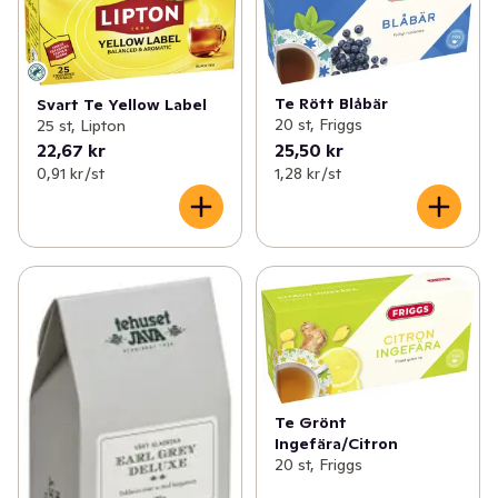
✓
Chokladdryck
(13)
✓
Löste
(17)
✓
Stilla vatten
(8)
Te Rött Blåbär
Svart Te Yellow Label
✓
Iste
(9)
20 st, Friggs
25 st, Lipton
22,67 kr
25,50 kr
✓
Kaffe
(223)
0,91 kr /st
1,28 kr /st
✓
Saft och stilldrink
(108)
✓
Mineralvatten
(63)
✓
Öl
(95)
✓
Te
(154)
✓
Matcha
(9)
Te Grönt
Ingefära/Citron
✓
Cider, must & drinkmixer
(138)
20 st, Friggs