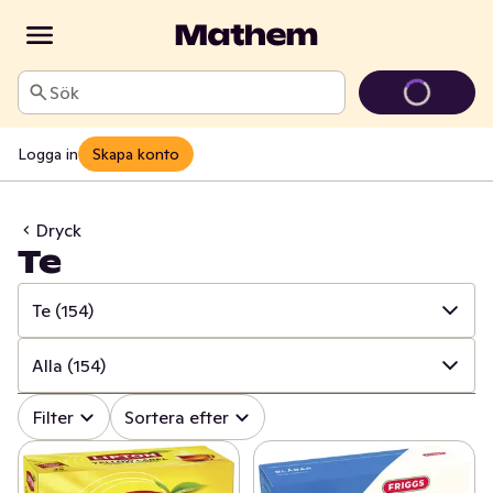
Sök
Logga in
Skapa konto
Dryck
Te
Te
(154)
✓
Alla
(1139)
Alla
(154)
✓
Läsk
(144)
✓
Alla
(154)
Filter
Sortera efter
✓
Alkoholfritt vin
(24)
✓
Tepåsar
(137)