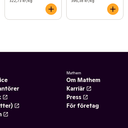
322,73 kr /kg
396,38 kr /kg
Mathem
ice
Om Mathem
antörer
Karriär
k
Press
tter)
För företag
m