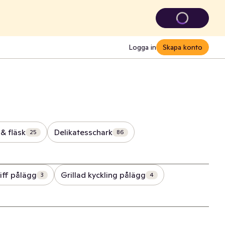
Logga in
Skapa konto
& fläsk
Delikatesschark
25
86
iff pålägg
Grillad kyckling pålägg
3
4