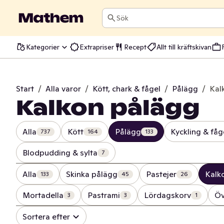
Sök
Kategorier
Extrapriser
Recept
Allt till kräftskivan
Start
/
Alla varor
/
Kött, chark & fågel
/
Pålägg
/
Kal
Kalkon pålägg
Alla
Kött
Pålägg
Kyckling & fåg
737
164
133
Blodpudding & sylta
7
Alla
Skinka pålägg
Pastejer
Kalk
133
45
26
Mortadella
Pastrami
Lördagskorv
Öv
3
3
1
Sortera efter