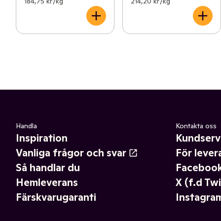
184,75 kr /kg
214,20 kr /kg
Handla
Kontakta oss
Inspiration
Kundserv
Vanliga frågor och svar
För lever
Så handlar du
Faceboo
Hemleverans
X (f.d Twi
Färskvarugaranti
Instagra