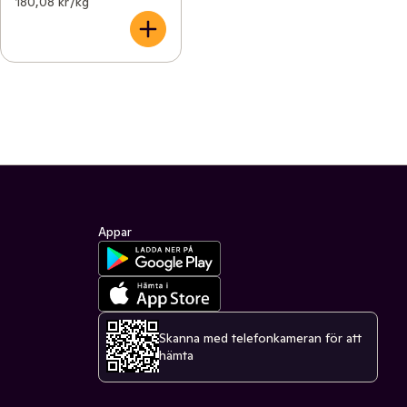
180,08 kr /kg
Appar
Skanna med telefonkameran för att
hämta