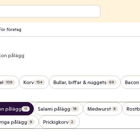
För företag
kon pålägg
el
Korv
Bullar, biffar & nuggets
Bacon 
109
154
69
on pålägg
Salami pålägg
Medwurst
Rostb
11
18
8
riga pålägg
Prickigkorv
9
2