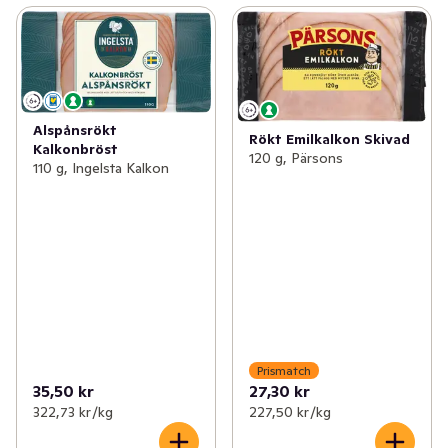
Alspånsrökt
Rökt Emilkalkon Skivad
Kalkonbröst
120 g, Pärsons
110 g, Ingelsta Kalkon
Prismatch
35,50 kr
27,30 kr
322,73 kr /kg
227,50 kr /kg