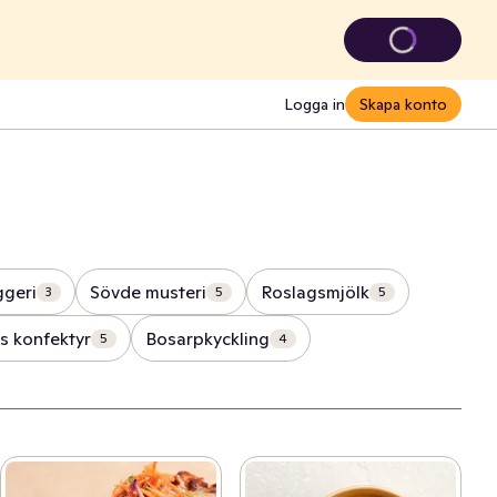
Logga in
Skapa konto
geri
Sövde musteri
Roslagsmjölk
3
5
5
s konfektyr
Bosarpkyckling
5
4