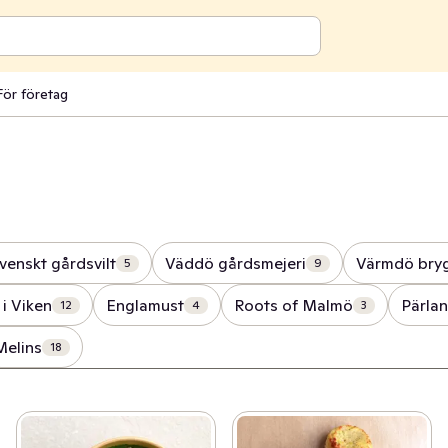
För företag
venskt gårdsvilt
Väddö gårdsmejeri
Värmdö bryg
5
9
 i Viken
Englamust
Roots of Malmö
Pärlan
12
4
3
Melins
18