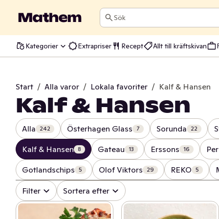
Sök
Kategorier
Extrapriser
Recept
Allt till kräftskivan
Start
/
Alla varor
/
Lokala favoriter
/
Kalf & Hansen
Kalf & Hansen
Alla
Österhagen Glass
Sorunda
S
242
7
22
Kalf & Hansen
Gateau
Erssons
Per
8
13
16
Gotlandschips
Olof Viktors
REKO
5
29
5
Filter
Sortera efter