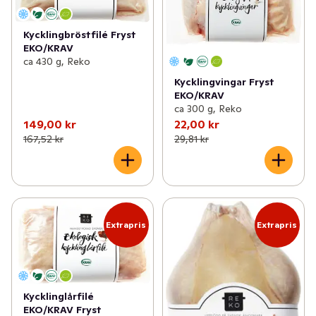
✓
Svenskt gårdsvilt
(5)
Kycklingbröstfilé Fryst
✓
Väddö gårdsmejeri
(9)
EKO/KRAV
ca 430 g, Reko
✓
Värmdö bryggeri
(3)
Kycklingvingar Fryst
EKO/KRAV
✓
Sövde musteri
(5)
ca 300 g, Reko
149,00 kr
22,00 kr
✓
Roslagsmjölk
(5)
167,52 kr
29,81 kr
✓
Kalf & Hansen
(8)
✓
Gateau
(13)
✓
Erssons
(16)
Extrapris
Extrapris
✓
Per i Viken
(12)
✓
Englamust
(4)
Kycklinglårfilé
EKO/KRAV Fryst