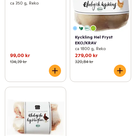
✓
Roots of Malmö
(3)
ca 350 g, Reko
✓
Pärlans konfektyr
(5)
✓
Bosarpkyckling
(4)
Kyckling Hel Fryst
✓
Gotlandschips
(5)
EKO/KRAV
ca 1800 g, Reko
✓
Olof Viktors
(29)
99,00 kr
279,00 kr
134,39 kr
320,84 kr
✓
REKO
(5)
✓
Melins
(18)