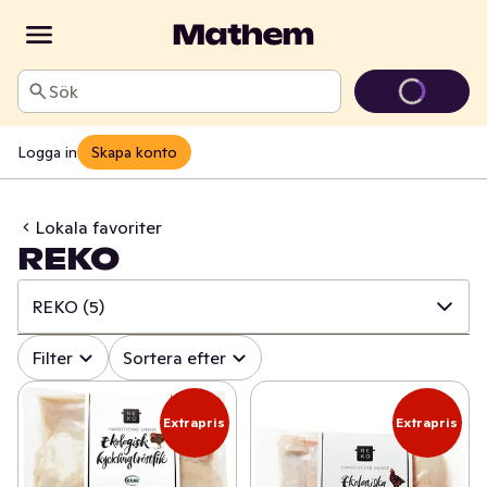
Sök
Logga in
Skapa konto
Lokala favoriter
REKO
REKO
(5)
✓
Alla
(242)
Filter
Sortera efter
✓
Österhagen Glass
(7)
Extrapris
Extrapris
✓
Sorunda
(22)