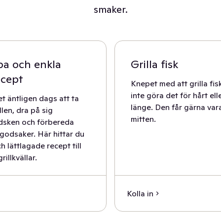
smaker.
a och enkla
Grilla fisk
ecept
Knepet med att grilla fisk
inte göra det för hårt ell
t äntligen dags att ta
länge. Den får gärna vara 
llen, dra på sig
mitten.
ndsken och förbereda
 godsaker. Här hittar du
 lättlagade recept till
rillkvällar.
Kolla in