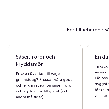
För tillbehören - s
Såser, röror och
Enkla
kryddsmör
Ta kyckli
en ny n
Pricken över i:et till varje
Låt oss
grillmiddag? Frossa i våra goda
byggste
och enkla recept på såser, röror
tänka, o
och kryddsmör till grillat (och
vill mar
andra måltider).