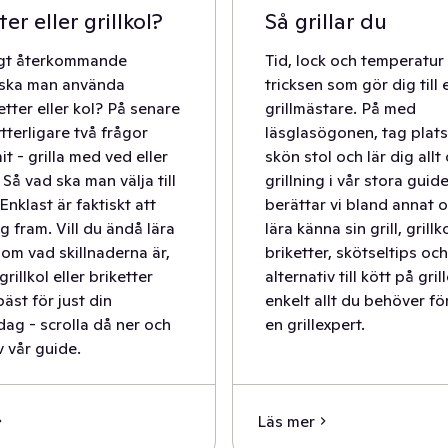
ter eller grillkol?
Så grillar du
igt återkommande
Tid, lock och temperatur
 ska man använda
tricksen som gör dig till 
ketter eller kol? På senare
grillmästare. På med
ytterligare två frågor
läsglasögonen, tag plats
it - grilla med ved eller
skön stol och lär dig allt
 Så vad ska man välja till
grillning i vår stora guid
 Enklast är faktiskt att
berättar vi bland annat 
g fram. Vill du ändå lära
lära känna sin grill, grillk
 om vad skillnaderna är,
briketter, skötseltips och
rillkol eller briketter
alternativ till kött på gril
äst för just din
enkelt allt du behöver för
dag - scrolla då ner och
en grillexpert.
v vår guide.
Läs mer