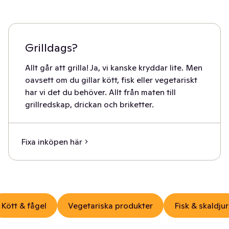
Grilldags?
Allt går att grilla! Ja, vi kanske kryddar lite. Men
oavsett om du gillar kött, fisk eller vegetariskt
har vi det du behöver. Allt från maten till
grillredskap, drickan och briketter.
Fixa inköpen här
Kött & fågel
Vegetariska produkter
Fisk & skaldjur