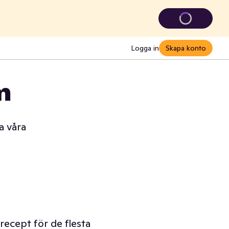
Logga in
Skapa konto
m
a våra
lrecept för de flesta