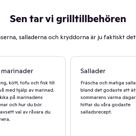
Sen tar vi grilltillbehören
åserna, salladerna och kryddorna är ju faktiskt det
 marinader
Sallader
ng, kött, tofu och fisk till
Fräscha och matiga salla
ivå med hjälp av marinad.
bland det godaste att ä
 kika på marinadens
sommarens varma dagar
nar och hur du bör
hittar du våra godaste
avsett val av råvara du
salladsrecept.
inera.