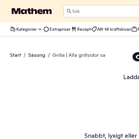
Sök
Kategorier
Extrapriser
Recept
Allt till kräftskivan
Start
/
Säsong
/
Grilla | Alla grillsidor samlade på ett 
Ladda
Snabbt, lyxigt eller