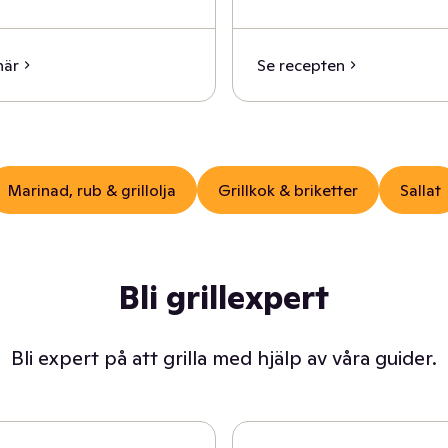
här
Se recepten
Marinad, rub & grillolja
Grillkok & briketter
Sallat
Bli grillexpert
Bli expert på att grilla med hjälp av våra guider.