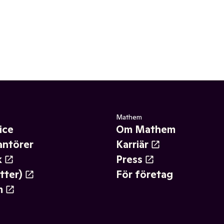
Mathem
ice
Om Mathem
antörer
Karriär
k
Press
tter)
För företag
m