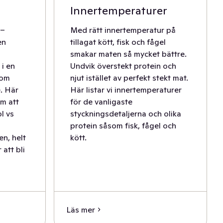
Innertemperaturer
 –
Med rätt innertemperatur på
en
tillagat kött, fisk och fågel
smakar maten så mycket bättre.
 i en
Undvik överstekt protein och
 om
njut istället av perfekt stekt mat.
e. Här
Här listar vi innertemperaturer
om att
för de vanligaste
ol vs
styckningsdetaljerna och olika
protein såsom fisk, fågel och
len, helt
kött.
 att bli
Läs mer