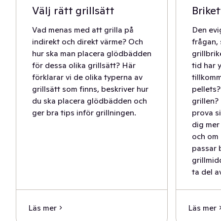
Välj rätt grillsätt
Briket
Vad menas med att grilla på
Den ev
indirekt och direkt värme? Och
frågan,
hur ska man placera glödbädden
grillbri
för dessa olika grillsätt? Här
tid har 
förklarar vi de olika typerna av
tillkomm
grillsätt som finns, beskriver hur
pellets?
du ska placera glödbädden och
grillen?
ger bra tips inför grillningen.
prova si
dig mer
och om g
passar b
grillmid
ta del a
Läs mer
Läs mer