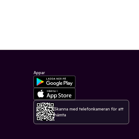
Appar
Skanna med telefonkameran för att
hämta