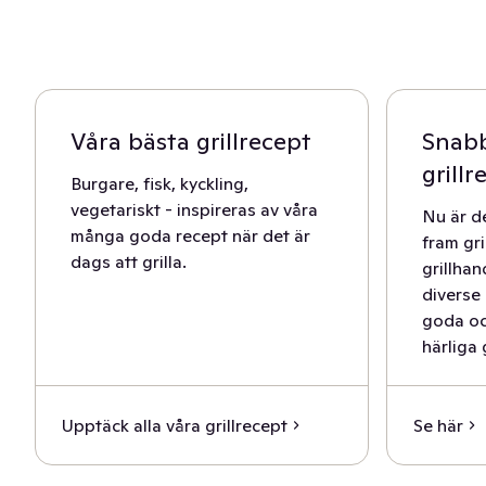
Våra bästa grillrecept
Snabb
grillr
Burgare, fisk, kyckling,
vegetariskt - inspireras av våra
Nu är de
många goda recept när det är
fram gri
dags att grilla.
grillha
diverse
goda och
härliga g
Upptäck alla våra grillrecept
Se här