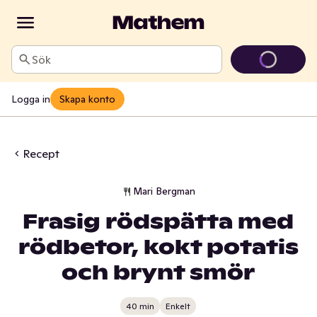
Sök
Logga in
Skapa konto
Recept
Mari Bergman
Frasig rödspätta med
rödbetor, kokt potatis
och brynt smör
40 min
Enkelt