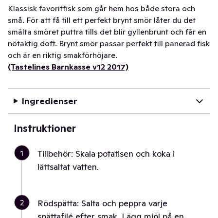
Klassisk favoritfisk som går hem hos både stora och
små. För att få till ett perfekt brynt smör låter du det
smälta smöret puttra tills det blir gyllenbrunt och får en
nötaktig doft. Brynt smör passar perfekt till panerad fisk
och är en riktig smakförhöjare.
(Tastelines Barnkasse v12 2017)
Ingredienser
Instruktioner
1
Tillbehör: Skala potatisen och koka i
lättsaltat vatten.
2
Rödspätta: Salta och peppra varje
spättafilé efter smak. Lägg mjöl på en