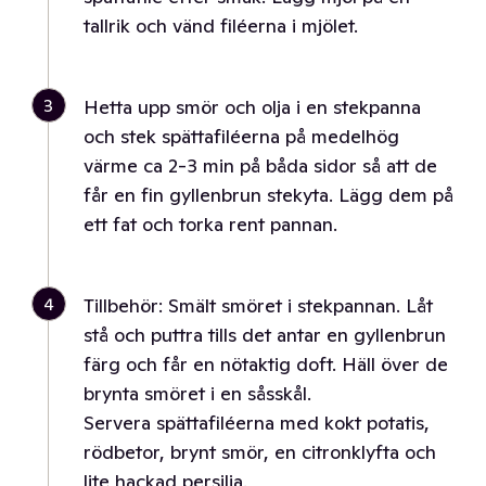
tallrik och vänd filéerna i mjölet.
3
Hetta upp smör och olja i en stekpanna
och stek spättafiléerna på medelhög
värme ca 2-3 min på båda sidor så att de
får en fin gyllenbrun stekyta. Lägg dem på
ett fat och torka rent pannan.
4
Tillbehör: Smält smöret i stekpannan. Låt
stå och puttra tills det antar en gyllenbrun
färg och får en nötaktig doft. Häll över de
brynta smöret i en såsskål.
Servera spättafiléerna med kokt potatis,
rödbetor, brynt smör, en citronklyfta och
lite hackad persilja.