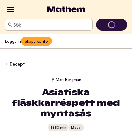
Sök
Logga in
Skapa konto
Recept
Mari Bergman
Asiatiska
fläskkarréspett med
myntasås
1 t 30 min
Medel