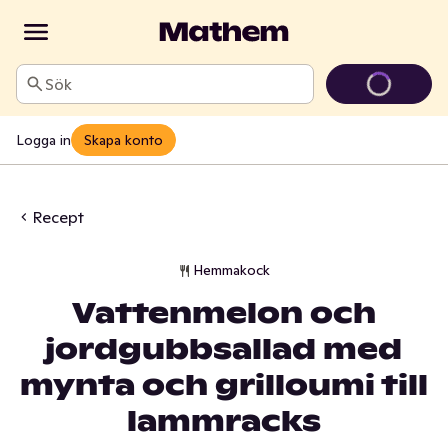
Sök
Logga in
Skapa konto
Recept
Hemmakock
Vattenmelon och
jordgubbsallad med
mynta och grilloumi till
lammracks