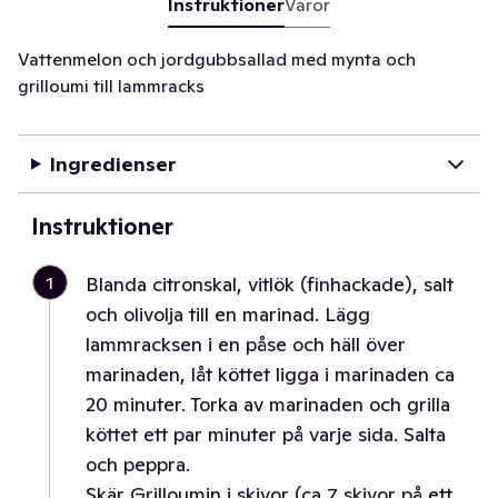
Instruktioner
Varor
Vattenmelon och jordgubbsallad med mynta och
grilloumi till lammracks
Ingredienser
Instruktioner
1
Blanda citronskal, vitlök (finhackade), salt
och olivolja till en marinad. Lägg
lammracksen i en påse och häll över
marinaden, låt köttet ligga i marinaden ca
20 minuter. Torka av marinaden och grilla
köttet ett par minuter på varje sida. Salta
och peppra.
Skär Grilloumin i skivor (ca 7 skivor på ett