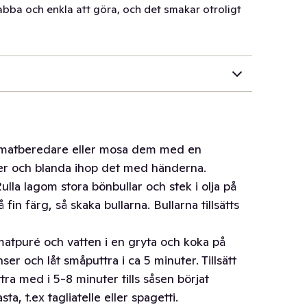
bba och enkla att göra, och det smakar otroligt
n matberedare eller mosa dem med en
enser och blanda ihop det med händerna.
Rulla lagom stora bönbullar och stek i olja på
in färg, så skaka bullarna. Bullarna tillsätts
matpuré och vatten i en gryta och koka på
ser och låt småputtra i ca 5 minuter. Tillsätt
tra med i 5-8 minuter tills såsen börjat
sta, t.ex tagliatelle eller spagetti.