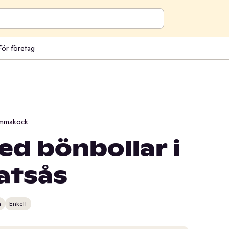
För företag
mmakock
ed bönbollar i
atsås
n
Enkelt