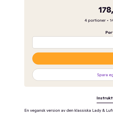
178
4 portioner
•
1
Por
Spara e
Instrukt
En vegansk version av den klassiska Lady & Luf