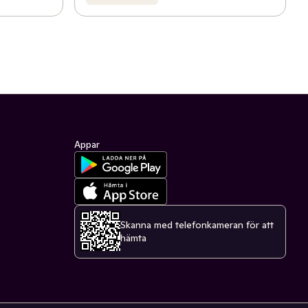
Appar
Skanna med telefonkameran för att
hämta