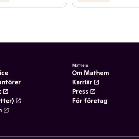
Mathem
ice
Om Mathem
antörer
Karriär
k
Press
tter)
För företag
m