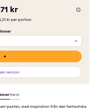
,71 kr
4,21 kr per portion
tioner
gen version
ioner
Varor
sen-pastan, med inspiration från den fantastiska