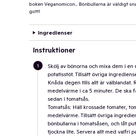
boken Veganomicon.. Bönbullarna är väldigt sna
gott!
Ingredienser
Instruktioner
1
Skölj av bönorna och mixa dem i e
potatisstöt. Tillsätt övriga ingredi
Knåda degen tills allt är välblandat. 
medelvärme i ca 5 minuter. De ska få f
sedan i tomatsås.
Tomatsås: Häll krossade tomater, to
medelvärme. Tillsätt övriga ingredien
bönbullarna i tomatsåsen, och låt put
tjockna lite. Servera allt med valfri pa