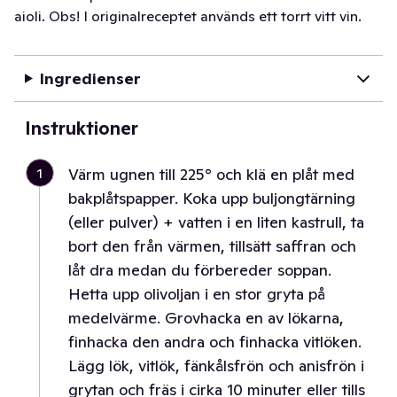
aioli. Obs! I originalreceptet används ett torrt vitt vin.
Ingredienser
Instruktioner
1
Värm ugnen till 225° och klä en plåt med
bakplåtspapper. Koka upp buljongtärning
(eller pulver) + vatten i en liten kastrull, ta
bort den från värmen, tillsätt saffran och
låt dra medan du förbereder soppan.
Hetta upp olivoljan i en stor gryta på
medelvärme. Grovhacka en av lökarna,
finhacka den andra och finhacka vitlöken.
Lägg lök, vitlök, fänkålsfrön och anisfrön i
grytan och fräs i cirka 10 minuter eller tills