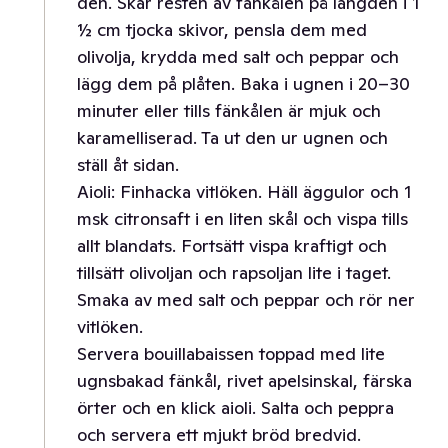
den. Skär resten av fänkålen på längden i 1
½ cm tjocka skivor, pensla dem med
olivolja, krydda med salt och peppar och
lägg dem på plåten. Baka i ugnen i 20–30
minuter eller tills fänkålen är mjuk och
karamelliserad. Ta ut den ur ugnen och
ställ åt sidan.
Aioli: Finhacka vitlöken. Häll äggulor och 1
msk citronsaft i en liten skål och vispa tills
allt blandats. Fortsätt vispa kraftigt och
tillsätt olivoljan och rapsoljan lite i taget.
Smaka av med salt och peppar och rör ner
vitlöken.
Servera bouillabaissen toppad med lite
ugnsbakad fänkål, rivet apelsinskal, färska
örter och en klick aioli. Salta och peppra
och servera ett mjukt bröd bredvid.