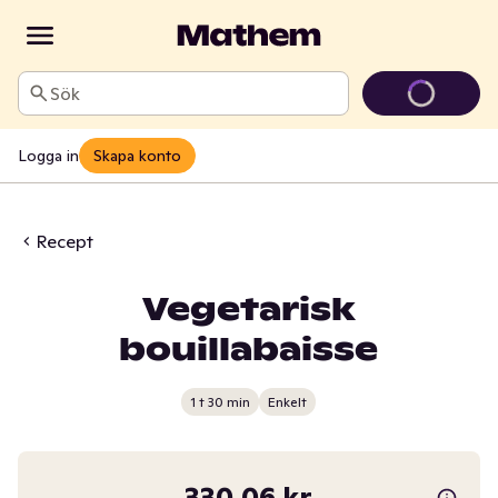
Sök
Logga in
Skapa konto
Recept
Vegetarisk
bouillabaisse
1 t 30 min
Enkelt
330,06 kr