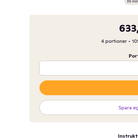
30 mi
633
4 portioner
•
10
Por
Spara e
Instrukt