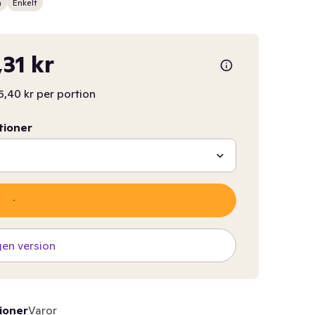
n
Enkelt
,31 kr
5,40 kr per portion
tioner
gen version
ioner
Varor