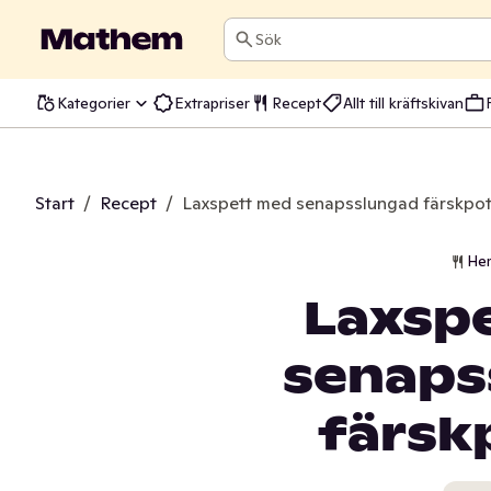
Sök
Kategorier
Extrapriser
Recept
Allt till kräftskivan
Start
/
Recept
/
Laxspett med senapsslungad färskpot
He
Laxsp
senaps
färsk