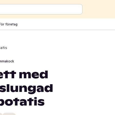
För företag
atis
mmakock
ett med
slungad
potatis