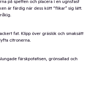
tarna på spetten och placera i en ugnsfast
ken är färdig när dess kött “flikar” sig lätt.
tråkig.
ackert fat. Klipp över gräslök och smaksätt
lyfta citronerna.
lungade färskpotatisen, grönsallad och