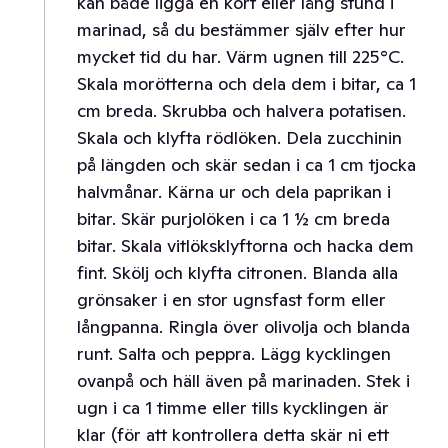
kan både ligga en kort eller lång stund i
marinad, så du bestämmer själv efter hur
mycket tid du har. Värm ugnen till 225°C.
Skala morötterna och dela dem i bitar, ca 1
cm breda. Skrubba och halvera potatisen.
Skala och klyfta rödlöken. Dela zucchinin
på längden och skär sedan i ca 1 cm tjocka
halvmånar. Kärna ur och dela paprikan i
bitar. Skär purjolöken i ca 1 ½ cm breda
bitar. Skala vitlöksklyftorna och hacka dem
fint. Skölj och klyfta citronen. Blanda alla
grönsaker i en stor ugnsfast form eller
långpanna. Ringla över olivolja och blanda
runt. Salta och peppra. Lägg kycklingen
ovanpå och häll även på marinaden. Stek i
ugn i ca 1 timme eller tills kycklingen är
klar (för att kontrollera detta skär ni ett