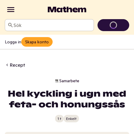
Sök
Logga in
Skapa konto
Recept
Samarbete
Hel kyckling i ugn med
feta- och honungssås
1 t
Enkelt