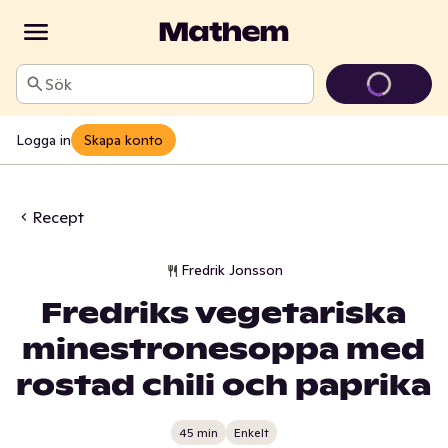
Sök
Logga in
Skapa konto
Recept
Fredrik Jonsson
Fredriks vegetariska
minestronesoppa med
rostad chili och paprika
45 min
Enkelt