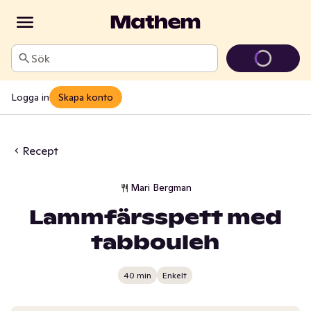
Sök
Logga in
Skapa konto
Recept
Mari Bergman
Lammfärsspett med
tabbouleh
40 min
Enkelt