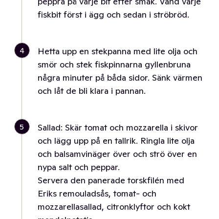
peppra på varje bit efter smak. Vänd varje
fiskbit först i ägg och sedan i ströbröd.
4
Hetta upp en stekpanna med lite olja och
smör och stek fiskpinnarna gyllenbruna
några minuter på båda sidor. Sänk värmen
och låt de bli klara i pannan.
5
Sallad: Skär tomat och mozzarella i skivor
och lägg upp på en tallrik. Ringla lite olja
och balsamvinäger över och strö över en
nypa salt och peppar.
Servera den panerade torskfilén med
Eriks remouladsås, tomat- och
mozzarellasallad, citronklyftor och kokt