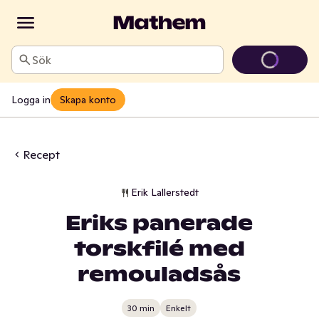
Sök
Logga in
Skapa konto
Recept
Erik Lallerstedt
Eriks panerade
torskfilé med
remouladsås
30 min
Enkelt