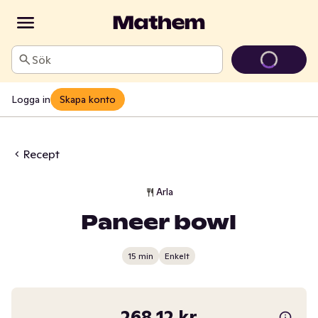
Sök
Logga in
Skapa konto
Recept
Arla
Paneer bowl
15 min
Enkelt
268,12 kr