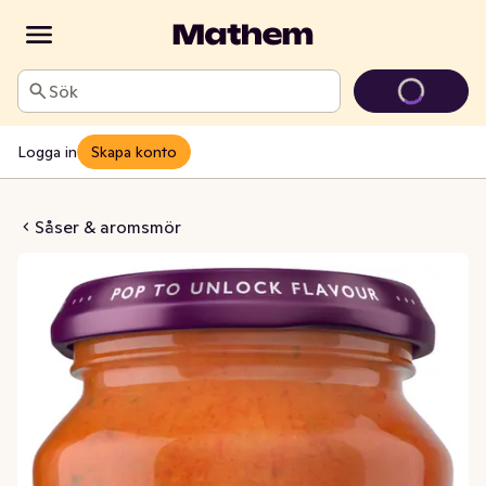
Sök
Logga in
Skapa konto
i 450g Patak's
Såser & aromsmör