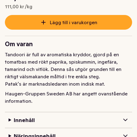
Nuvarande pris är: 49,95 kr
111,00 kr /kg
Lägg till i varukorgen
Om varan
Tandoori är full av aromatiska kryddor, gjord på en 
tomatbas med rökt paprika, spiskummin, ingefära, 
tamarind och vitlök. Denna sås utgör grunden till en 
riktigt välsmakande måltid i tre enkla steg. 

Patak's är marknadsledaren inom indisk mat.
Haugen-Gruppen Sweden AB har angett ovanstående
information.
Innehåll
Näringsinnehåll