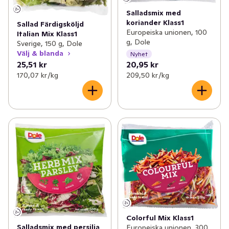
Salladsmix med
koriander Klass1
Sallad Färdigsköljd
Europeiska unionen, 100
Italian Mix Klass1
g, Dole
Sverige, 150 g, Dole
Välj & blanda
Nyhet
25,51 kr
20,95 kr
170,07 kr /kg
209,50 kr /kg
Colorful Mix Klass1
Salladsmix med persilja
Europeiska unionen, 300