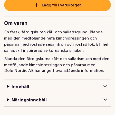
Lägg till i varukorgen
Om varan
En färsk, färdigskuren kål- och salladsgrund. Blanda 
med den medföljande heta kimchidressingen och 
påsarna med rostade sesamfrön och rostad lök. Ett helt 
salladskit inspirerad av koreanska smaker.
Blanda den färdigskurna kål- och salladsmixen med den 
medföljande kimchidressingen och påsarna med 
Dole Nordic AB har angett ovanstående information.
rostade sesamfrön och rostad lök. Färskt, gott och 
enkelt! Med Doles Chopped Kit Kimchi får du ett helt 
salladskit inspirerad av koreanska smaker. Servera 
Innehåll
salladen precis som den är eller som ett tillbehör din 
BBQ. Middagen är klar på nolltid och du får tid över till 
Näringsinnehåll
annat! Vårt Dole-sortiment passar för alla tillfällen och 
situationer.