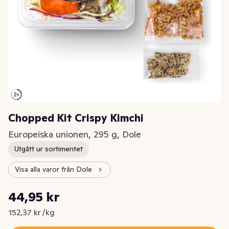
Chopped Kit Crispy Kimchi
Europeiska unionen, 295 g, Dole
Utgått ur sortimentet
Visa alla varor från Dole
Styckpris: 152,37 kr /kg
44,95 kr
Nuvarande pris är: 44,95 kr
152,37 kr /kg