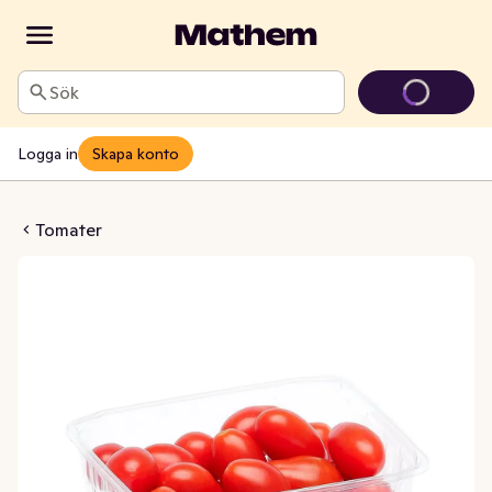
Sök
Logga in
Skapa konto
on röd EKO 250g Klass1
Tomater