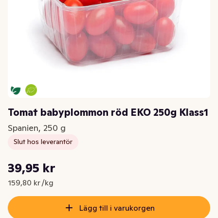
Tomat babyplommon röd EKO 250g Klass1
Spanien, 250 g
Slut hos leverantör
Styckpris: 159,80 kr /kg
39,95 kr
Nuvarande pris är: 39,95 kr
159,80 kr /kg
Lägg till i varukorgen