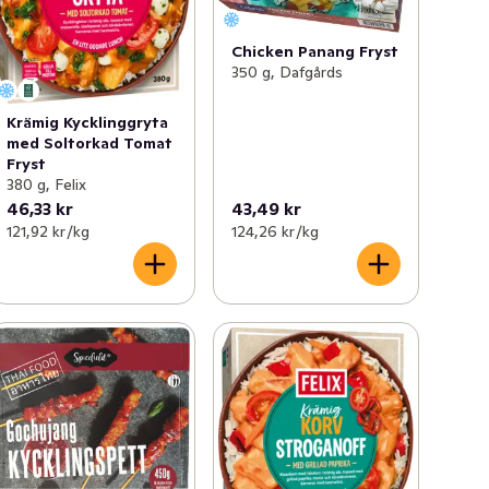
Chicken Panang Fryst
350 g, Dafgårds
Krämig Kycklinggryta
med Soltorkad Tomat
Fryst
380 g, Felix
46,33 kr
43,49 kr
121,92 kr /kg
124,26 kr /kg