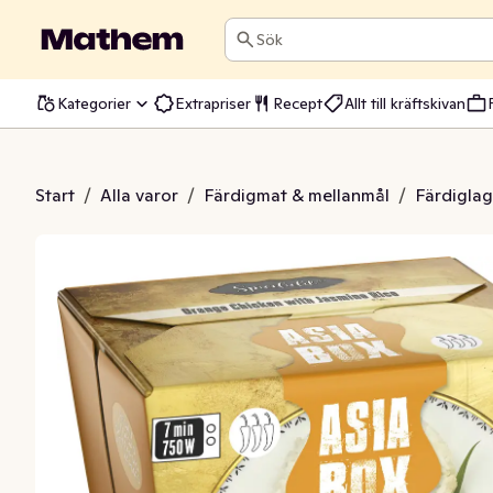
Sök
Kategorier
Extrapriser
Recept
Allt till kräftskivan
range Chicken Fryst
Start
/
Alla varor
/
Färdigmat & mellanmål
/
Färdiglag