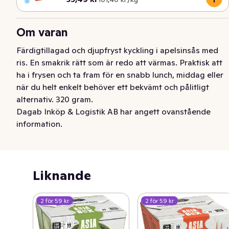
Om varan
Färdigtillagad och djupfryst kyckling i apelsinsås med 
ris. En smakrik rätt som är redo att värmas. Praktisk att 
ha i frysen och ta fram för en snabb lunch, middag eller 
när du helt enkelt behöver ett bekvämt och pålitligt 
alternativ. 320 gram.
Dagab Inköp & Logistik AB har angett ovanstående
information.
Liknande
2 för 59 kr
2 för 59 kr