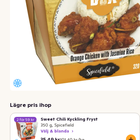
Lägre pris ihop
Sweet Chili Kyckling Fryst
2 för 59 kr
350 g, Spicefield
Välj & blanda
Nuvarande pris är: 35,49 kr
Styckpris: 101,40 kr /kg
35,49 kr
101,40 kr /kg