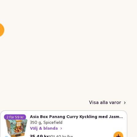
Visa alla varor
Asia Box Panang Curry Kyckling med Jasminris Fryst
2 för 59 kr
350 g, Spicefield
Välj & blanda
Nuvarande pris är: 35,49 kr
Styckpris: 101,40 kr /kg
35,49 kr
101,40 kr /kg