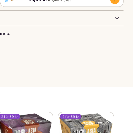
ännu.
2 för 59 kr
2 för 59 kr