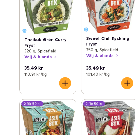
Sweet Chili Kyckling
Thaikub Grön Curry
Fryst
Fryst
350 g, Spicefield
320 g, Spicefield
Välj & blanda
Välj & blanda
35,49 kr
35,49 kr
110,91 kr /kg
101,40 kr /kg
2 för 59 kr
2 för 59 kr