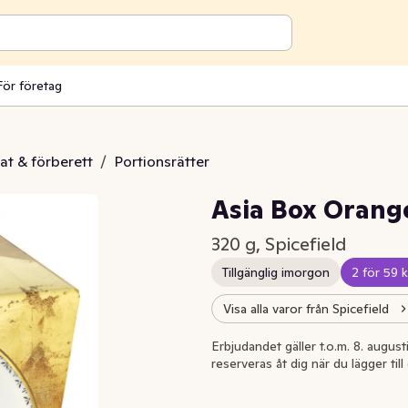
För företag
at & förberett
/
Portionsrätter
Asia Box Orang
320 g, Spicefield
Tillgänglig imorgon
2 för 59 k
Visa alla varor från Spicefield
Erbjudandet gäller t.o.m. 8. august
reserveras åt dig när du lägger til