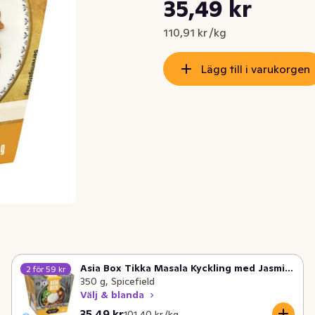
Styckpris: 110,91 kr /kg
35,49 kr
Nuvarande pris är: 35,49 kr
110,91 kr /kg
Lägg till i varukorgen
Asia Box Tikka Masala Kyckling med Jasminris Fryst
2 för 59 kr
350 g, Spicefield
Välj & blanda
Nuvarande pris är: 35,49 kr
Styckpris: 101,40 kr /kg
35,49 kr
101,40 kr /kg