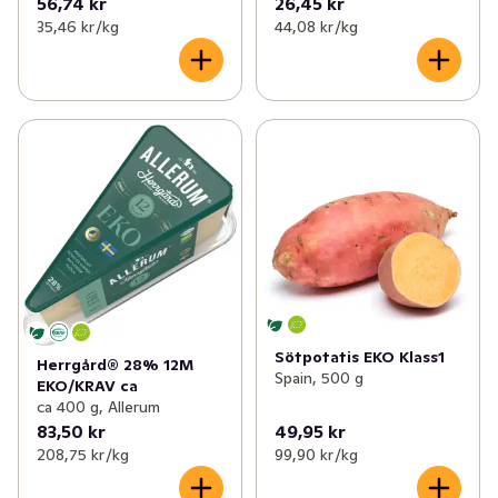
56,74 kr
26,45 kr
35,46 kr /kg
44,08 kr /kg
Sötpotatis EKO Klass1
Herrgård® 28% 12M
Spain, 500 g
EKO/KRAV ca
ca 400 g, Allerum
83,50 kr
49,95 kr
208,75 kr /kg
99,90 kr /kg