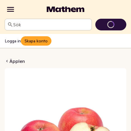
Sök
Logga in
Skapa konto
dy 4-pack EKO Klass1
Äpplen