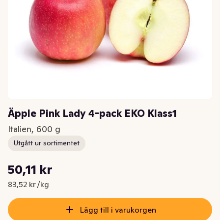
Äpple Pink Lady 4-pack EKO Klass1
Italien, 600 g
Utgått ur sortimentet
Styckpris: 83,52 kr /kg
50,11 kr
Nuvarande pris är: 50,11 kr
83,52 kr /kg
Lägg till i varukorgen