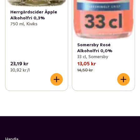
Herrgårdscider Äpple
Alkoholfri 0,3%
750 ml, Kiviks
Somersby Rosé
Alkoholfri 0,0%
33 cl, Somersby
23,19 kr
13,05 kr
30,92 kr /l
14,50 kr
Handla