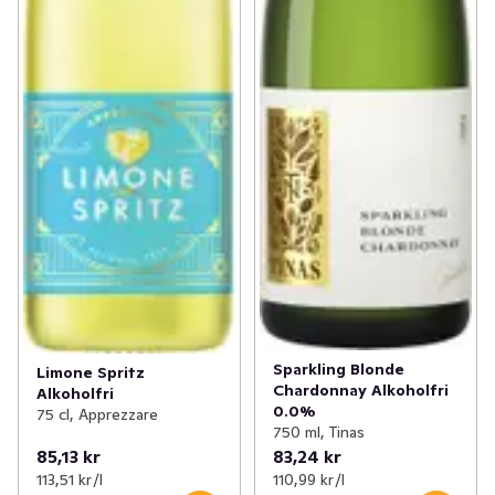
Sparkling Blonde
Limone Spritz
Chardonnay Alkoholfri
Alkoholfri
0.0%
75 cl, Apprezzare
750 ml, Tinas
85,13 kr
83,24 kr
113,51 kr /l
110,99 kr /l