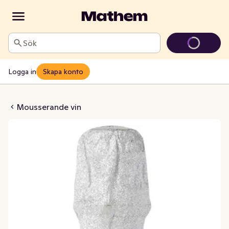
Sök
Logga in
Skapa konto
kling Alkoholfri 0,4%
Mousserande vin