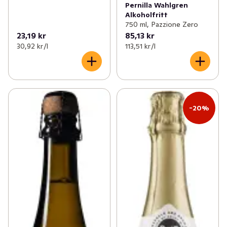
Pernilla Wahlgren
Alkoholfritt
750 ml, Pazzione Zero
23,19 kr
85,13 kr
30,92 kr /l
113,51 kr /l
-20%