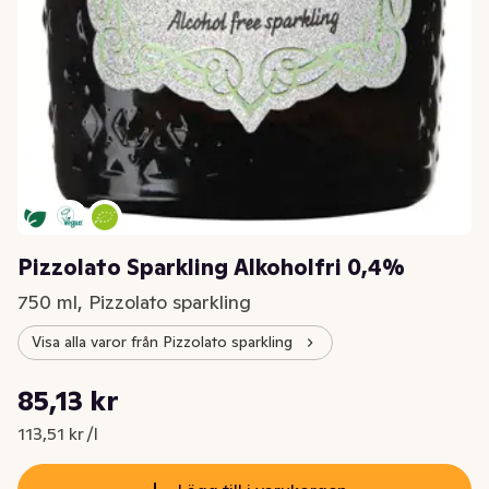
Pizzolato Sparkling Alkoholfri 0,4%
750 ml, Pizzolato sparkling
Visa alla varor från Pizzolato sparkling
Styckpris: 113,51 kr /l
85,13 kr
Nuvarande pris är: 85,13 kr
113,51 kr /l