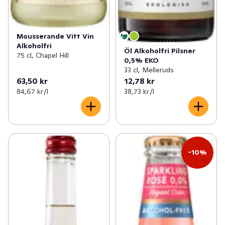
Mousserande Vitt Vin
Alkoholfri
Öl Alkoholfri Pilsner
75 cl, Chapel Hill
0,5% EKO
33 cl, Melleruds
63,50 kr
12,78 kr
84,67 kr /l
38,73 kr /l
-10%