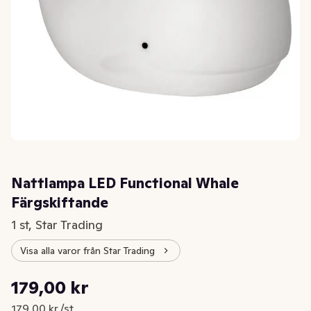
Nattlampa LED Functional Whale
Färgskiftande
1 st, Star Trading
Visa alla varor från Star Trading
Styckpris: 179,00 kr /st
179,00 kr
Nuvarande pris är: 179,00 kr
179,00 kr /st