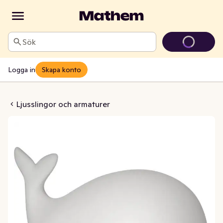
Sök
Logga in
Skapa konto
ional Whale Färgskiftande
Ljusslingor och armaturer